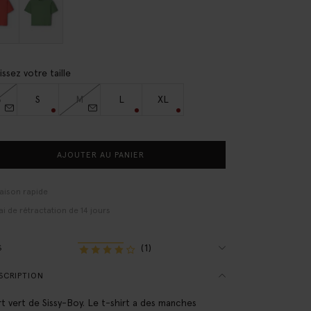
issez votre taille
S
S
M
L
XL
AJOUTER AU PANIER
raison rapide
ai de rétractation de 14 jours
(1)
S
SCRIPTION
rt vert de Sissy-Boy. Le t-shirt a des manches