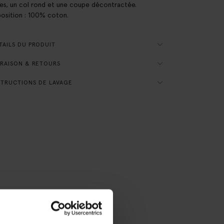
es, un col rond et une coupe décontractée.
sition : 100% coton.
AILS DU PRODUIT
RAISON & RETOURS
TRUCTIONS DE LAVAGE