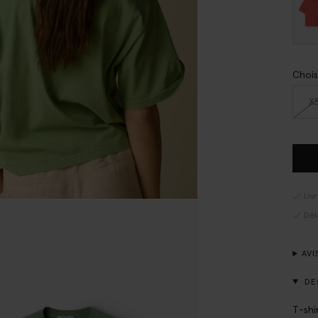
Chois
X
Liv
Dél
AVI
DE
T-shi