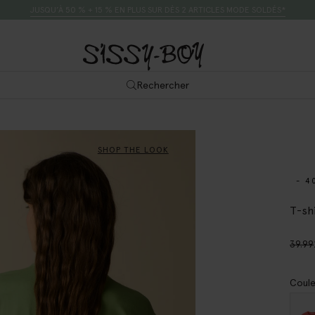
JUSQU’À 50 % + 15 % EN PLUS SUR DÈS 2 ARTICLES MODE SOLDÉS*
Rechercher
SHOP THE LOOK
- 4
T-shi
39.99
Coule