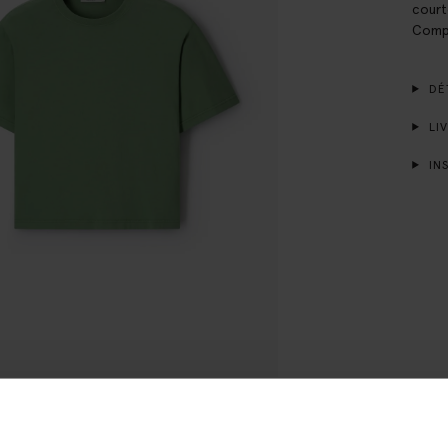
court
Compo
DÉT
LIV
INS