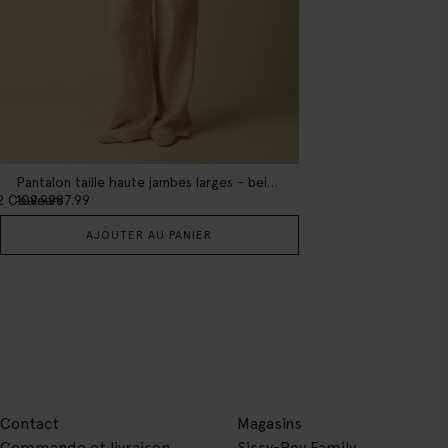
Pantalon taille haute jambes larges - beige
2
Couleurs
109.99
87.99
AJOUTER AU PANIER
Contact
Magasins
Commande et livraison
Sissy-Boy Family