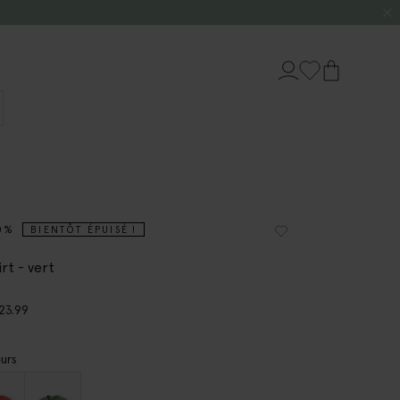
0%
BIENTÔT ÉPUISÉ !
rt - vert
23.99
urs