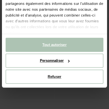
Chaise en bois avec corde tressée
Chaise de salle à manger en bois giulia
partageons également des informations sur l'utilisation de
249.00
249.00
notre site avec nos partenaires de médias sociaux, de
publicité et d'analyse, qui peuvent combiner celles-ci
avec d'autres informations que vous leur avez fournies
ou qu'ils ont collectées lors de votre utilisation de leurs
services.
Tout autoriser
Personnaliser
Refuser