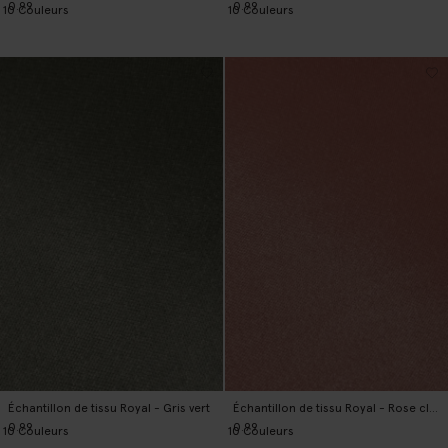
0.99
0.99
10
Couleurs
10
Couleurs
Échantillon de tissu Royal - Gris vert
Échantillon de tissu Royal - Rose clair
0.99
0.99
10
Couleurs
10
Couleurs