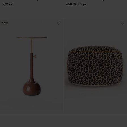
279.99
458.00
/ 2 pc
new