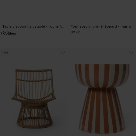
Table d'appoint ajustable - rouge foncé
Pouf avec imprimé léopard - marron
69.99
89.99
1
Couleur
new