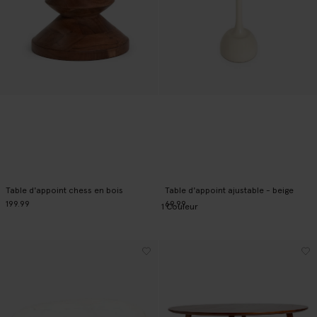
Table d'appoint chess en bois
Table d'appoint ajustable - beige
199.99
69.99
1
Couleur