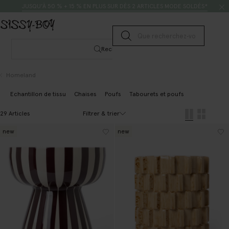
Passer au contenu
Rechercher
JUSQU’À 50 % + 15 % EN PLUS SUR DÈS 2 ARTICLES MODE SOLDÉS*
Lancer la recherche
Rechercher
Homeland
Echantillon de tissu
Chaises
Poufs
Tabourets et poufs
Filtrer & trier
29 Articles
new
new