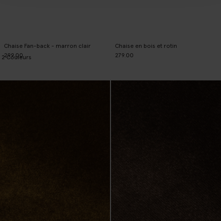
Chaise Fan-back - marron clair
Chaise en bois et rotin
299.00
279.00
2
Couleurs