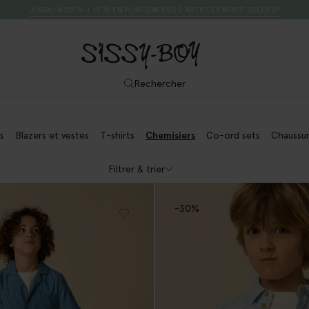
JUSQU’À 50 % + 15 % EN PLUS SUR DÈS 2 ARTICLES MODE SOLDÉS*
Rechercher
s
Blazers et vestes
T-shirts
Chemisiers
Co-ord sets
Chaussu
Filtrer & trier
-30%