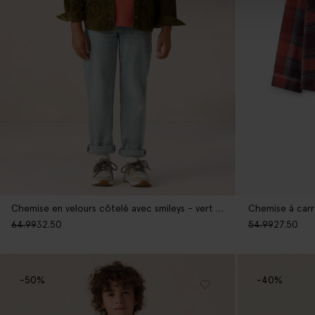
Chemise en velours côtelé avec smileys - vert foncé
Chemise à carr
64.99
32.50
54.99
27.50
-50%
-40%