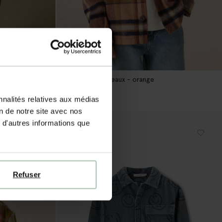
Chemise à carreaux - orange
79.98
40.00
nnalités relatives aux médias
on de notre site avec nos
 d'autres informations que
-50%
Refuser