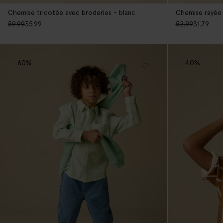
Chemise tricotée avec broderies - blanc
Chemise rayée
59.99
35.99
52.99
31.79
-60%
-40%