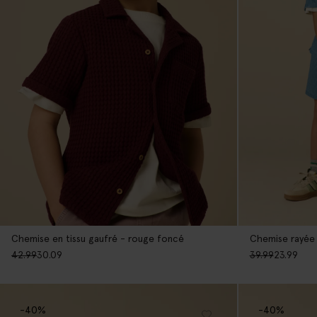
Chemise en tissu gaufré - rouge foncé
Chemise rayée 
42.99
30.09
39.99
23.99
-40%
-40%