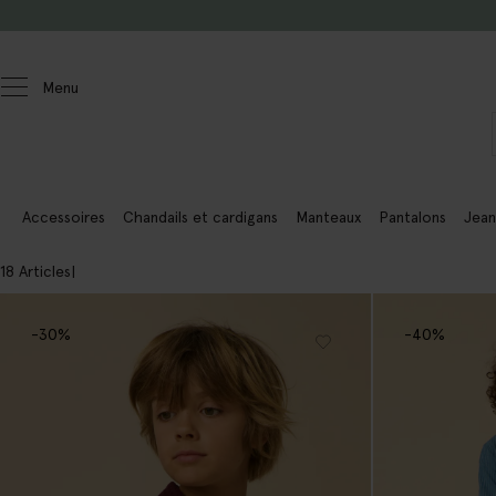
Passer au contenu
Menu
Enfants
Garçons
Accessoires
Chandails et cardigans
Manteaux
Pantalons
Jean
18 Articles
-30%
-40%