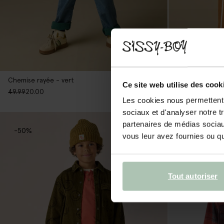
Chemise rayée - vert
Chemise rayée
Ce site web utilise des cook
49.99
20.00
49.99
29.99
Les cookies nous permettent d
sociaux et d'analyser notre t
partenaires de médias sociaux
-50%
-50%
vous leur avez fournies ou qu'
Tout autoriser