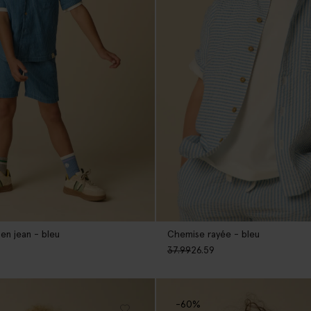
en jean - bleu
Chemise rayée - bleu
37.99
26.59
-60%