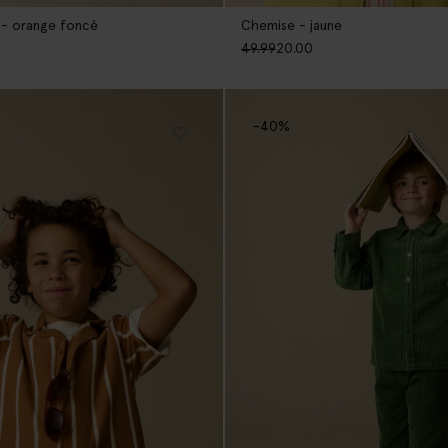
 - orange foncé
Chemise - jaune
49.99
20.00
-40%