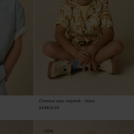
Chemise avec imprimé - blanc
37.99
26.59
-30%