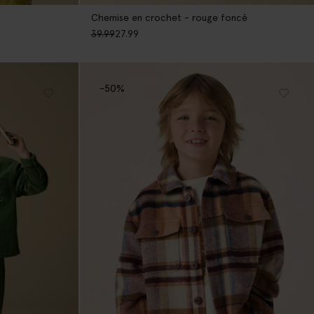
Chemise en crochet - rouge foncé
39.99
27.99
-50%