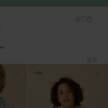
res
-30%