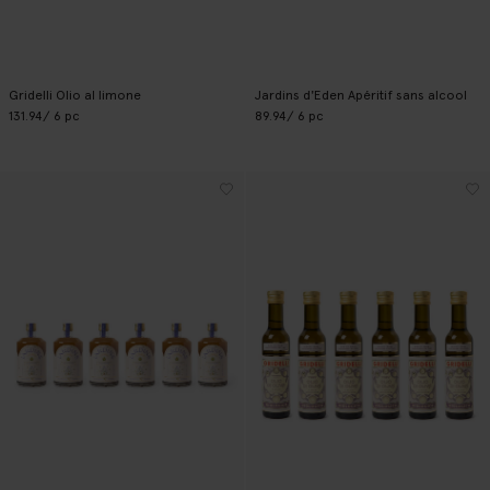
Gridelli Olio al limone
Jardins d'Eden Apéritif sans alcool
131.94
/ 6 pc
89.94
/ 6 pc