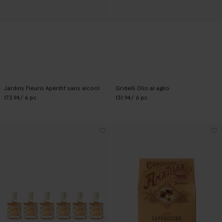
Jardins Fleuris Apéritif sans alcool
Gridelli Olio al aglio
173.94
/ 6 pc
131.94
/ 6 pc