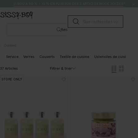
Passer au contenu
Rechercher
JUSQU’À 50 % + 15 % EN PLUS SUR DÈS 2 ARTICLES MODE SOLDÉS*
Lancer la recherche
Rechercher
Cuisine
Service
Verres
Couverts
Textile de cuisine
Ustensiles de cuisine
N
Filtrer & trier
37 Articles
STORE ONLY