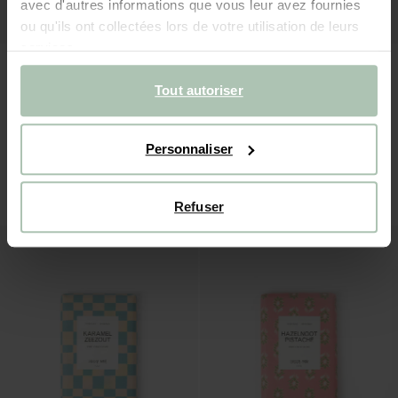
avec d'autres informations que vous leur avez fournies
ou qu'ils ont collectées lors de votre utilisation de leurs
services.
Tout autoriser
Personnaliser
Tablette de chocolat blanc Caramel crémeux
Tablette de chocolat au lait Stroopwafel
3.99
3.99
Refuser