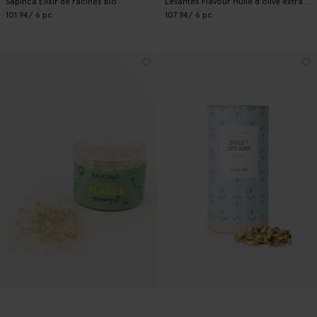
Sapinca Élixir de racines bio
Levantes Flavour Huile d'olive extra vierge Manaki
101.94
/ 6 pc
107.94
/ 6 pc