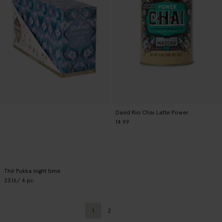
David Rio Chai Latte Power
14.99
Thé Pukka night time
23.16
/ 4 pc
1
2
Page actuelle
Précédent