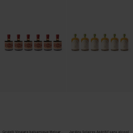
Gridelli Vinaigre balsamique Melograno
Jardins Solaires Apéritif sans alcool