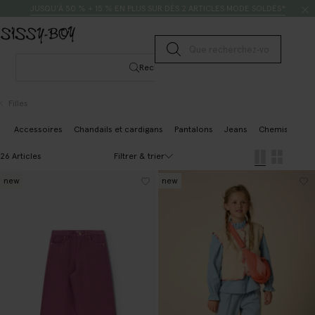
Passer au contenu
Rechercher
JUSQU’À 50 % + 15 % EN PLUS SUR DÈS 2 ARTICLES MODE SOLDÉS*
Lancer la recherche
Rechercher
Filles
Accessoires
Chandails et cardigans
Pantalons
Jeans
Chemisiers et
Filtrer & trier
26 Articles
new
new