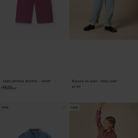
Jean jambes droites - violet
Blouse en jean - bleu clair
49.99
47.99
1
Couleur
new
new