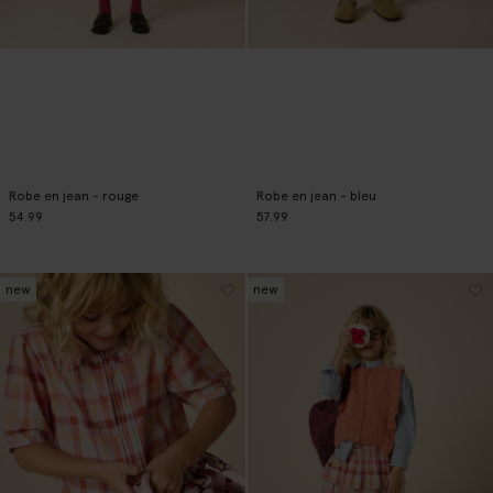
Robe en jean - rouge
Robe en jean - bleu
54.99
57.99
new
new