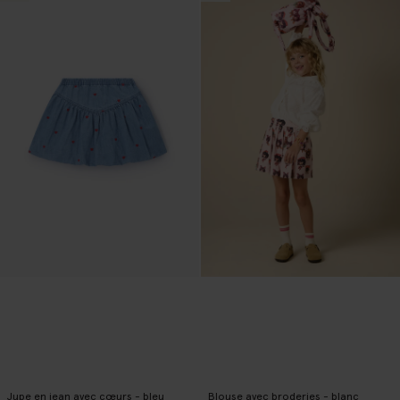
Jupe en jean avec cœurs - bleu
Blouse avec broderies - blanc