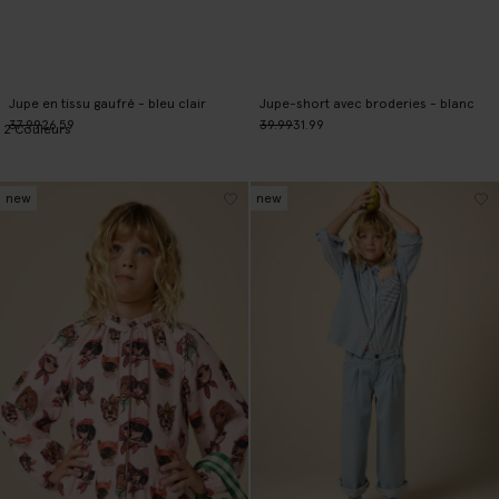
Jupe en tissu gaufré - bleu clair
Jupe-short avec broderies - blanc
37.99
26.59
39.99
31.99
2
Couleurs
new
new