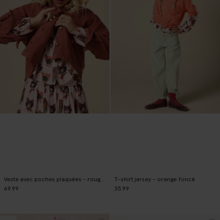
Veste avec poches plaquées - rouge foncé
T-shirt jersey - orange foncé
69.99
35.99