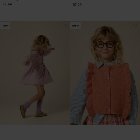
44.99
57.99
new
new