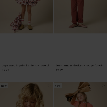
Jupe avec imprimé chiens - rose clair
Jean jambes droites - rouge foncé
39.99
49.99
new
new