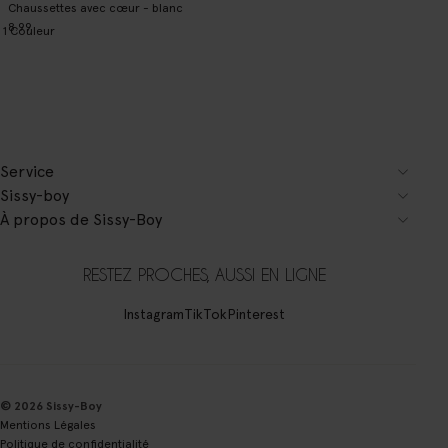
Chaussettes avec cœur - blanc
8.99
1
Couleur
Service
Sissy-boy
À propos de Sissy-Boy
RESTEZ PROCHES, AUSSI EN LIGNE
Instagram
TikTok
Pinterest
© 2026 Sissy-Boy
Mentions Légales
Politique de confidentialité