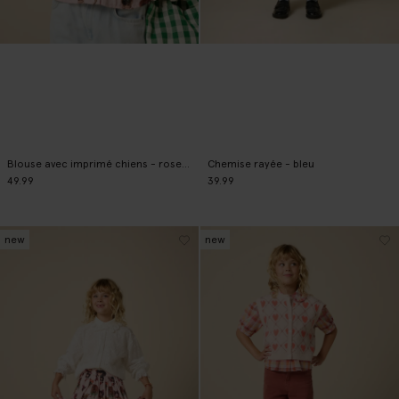
Blouse avec imprimé chiens - rose clair
Chemise rayée - bleu
49.99
39.99
new
new