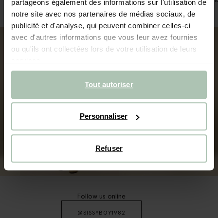
partageons également des informations sur l'utilisation de
54.99
49.99
notre site avec nos partenaires de médias sociaux, de
publicité et d'analyse, qui peuvent combiner celles-ci
avec d'autres informations que vous leur avez fournies
ou qu'ils ont collectées lors de votre utilisation de leurs
services.
Tout autoriser
Personnaliser
Refuser
FEMMES
HOMMES
Follow us online
@SISSYBOY1982