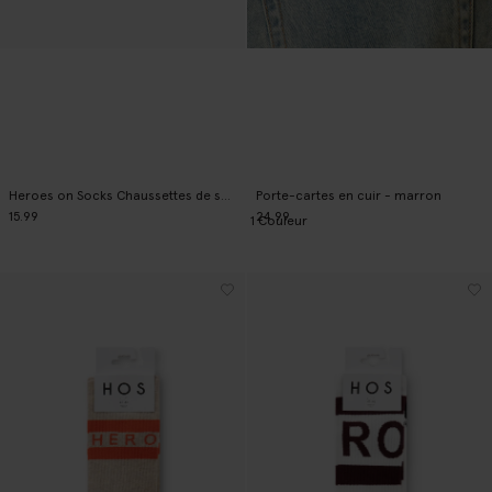
Heroes on Socks Chaussettes de sport - bleu clair
Porte-cartes en cuir - marron
15.99
24.99
1
Couleur