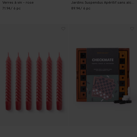
Verres à vin - rose
Jardins Suspendus Apéritif sans alcool
71.94
/ 6 pc
89.94
/ 6 pc