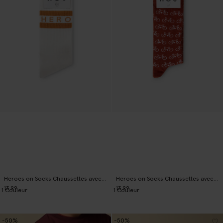
Heroes on Socks Chaussettes avec rayures - blanc
Heroes on Socks Chaussettes avec imprimé - rouge foncé
13.99
13.99
1
Couleur
1
Couleur
-50%
-50%