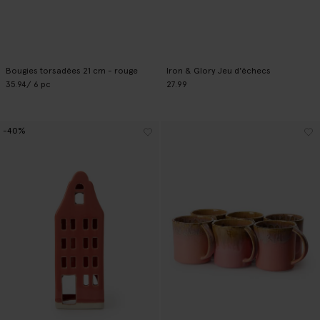
Bougies torsadées 21 cm - rouge
Iron & Glory Jeu d'échecs
35.94
/ 6 pc
27.99
-40%