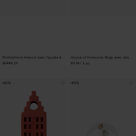
Photophore maison avec façade à pignon - rouge
House of treasures Mugs avec anse - rose
13.99
8.39
89.94
/ 6 pc
-40%
-40%