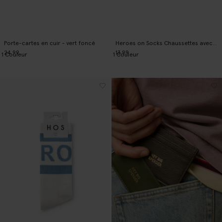
Porte-cartes en cuir - vert foncé
Heroes on Socks Chaussettes avec imprimé - bleu
24.99
13.99
1
Couleur
1
Couleur