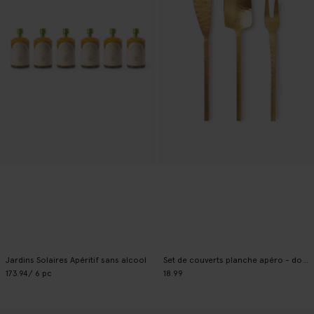
Jardins Solaires Apéritif sans alcool
Set de couverts planche apéro - doré
173.94
/ 6 pc
18.99