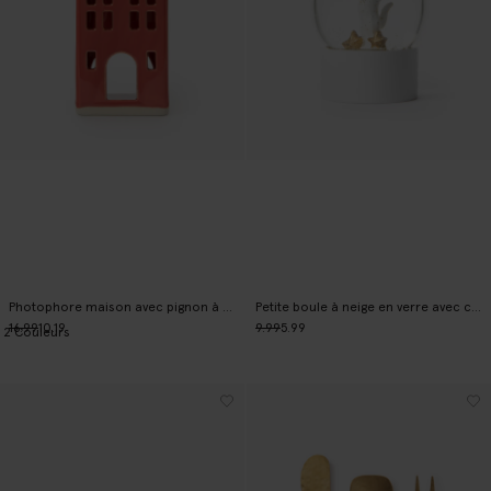
Photophore maison avec pignon à gradins - rouge
Petite boule à neige en verre avec chat
16.99
10.19
9.99
5.99
2
Couleurs