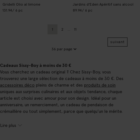
Gridelli Olio al limone
Jardins d'Eden Apéritif sans alcool
131.94
/ 6 pc
89.94
/ 6 pc
1
2
...
11
Page actuelle
Précédent
Page
suivant
Cadeaux Sissy-Boy à moins de 30 €
Vous cherchez un cadeau original ? Chez Sissy-Boy, vous
trouverez une large sélection de cadeaux à moins de 30 €. Des
accessoires déco
pleins de charme et des
produits de soin
uniques aux surprises culinaires et aux objets tendance, chaque
article est choisi avec amour pour son design. Idéal pour un
anniversaire, un remerciement, un cadeau de pendaison de
crémaillère ou tout simplement, parce que quelqu’un le mérite.
Lire plus