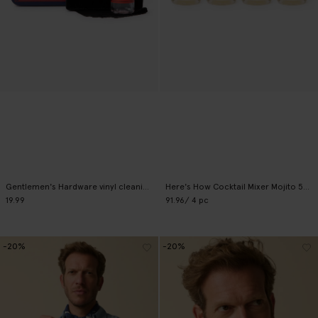
Gentlemen's Hardware vinyl cleaning kit
Here's How Cocktail Mixer Mojito 500 ml
19.99
91.96
/ 4 pc
-20%
-20%