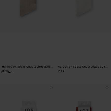
Heroes on Socks Chaussettes avec rayures - beige
Heroes on Socks Chaussettes de sport - blanc
13.99
13.99
1
Couleur