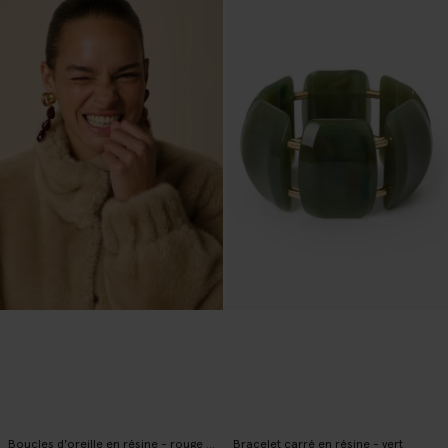
Boucles d'oreille en résine - rouge foncé
Bracelet carré en résine - vert