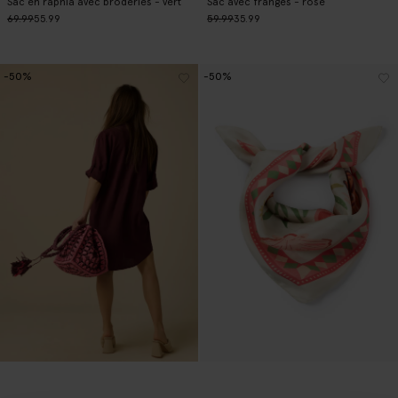
Sac en raphia avec broderies - vert
Sac avec franges - rose
69.99
55.99
59.99
35.99
-50%
-50%