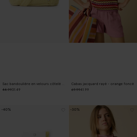
Sac bandoulière en velours côtelé - jaune clair
Cabas jacquard rayé - orange foncé
44.99
31.49
69.99
41.99
-40%
-30%