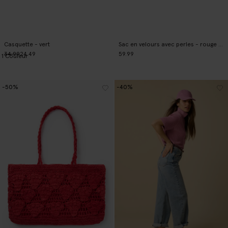
Casquette - vert
Sac en velours avec perles - rouge foncé
34.99
24.49
59.99
1
Couleur
-50%
-40%