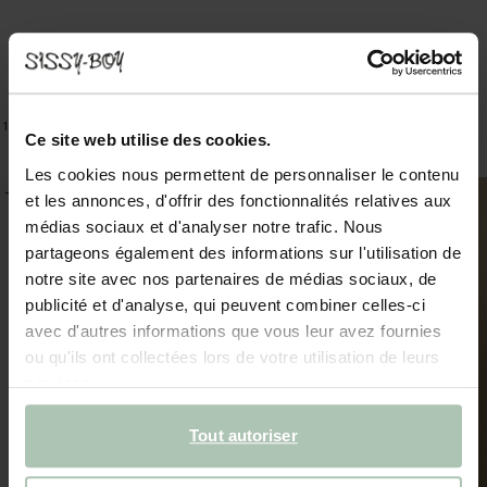
Sac au crochet en raphia - rouge foncé
Foulard avec imprimé - blanc
59.99
30.00
32.99
16.50
1
Couleur
Ce site web utilise des cookies.
Les cookies nous permettent de personnaliser le contenu
-50%
-40%
et les annonces, d'offrir des fonctionnalités relatives aux
médias sociaux et d'analyser notre trafic. Nous
partageons également des informations sur l'utilisation de
notre site avec nos partenaires de médias sociaux, de
publicité et d'analyse, qui peuvent combiner celles-ci
avec d'autres informations que vous leur avez fournies
ou qu'ils ont collectées lors de votre utilisation de leurs
services.
Tout autoriser