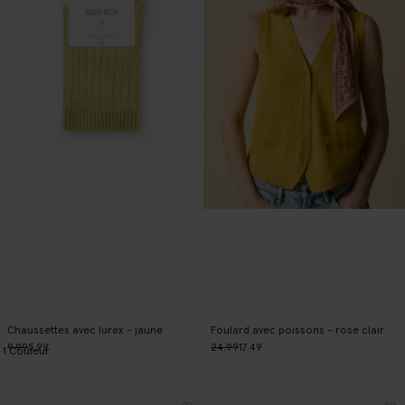
Chaussettes avec lurex - jaune
Foulard avec poissons - rose clair
9.99
5.99
24.99
17.49
1
Couleur