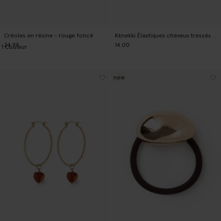
Créoles en résine - rouge foncé
Kknekki Élastiques cheveux tressés - rose
24.99
14.00
1
Couleur
new