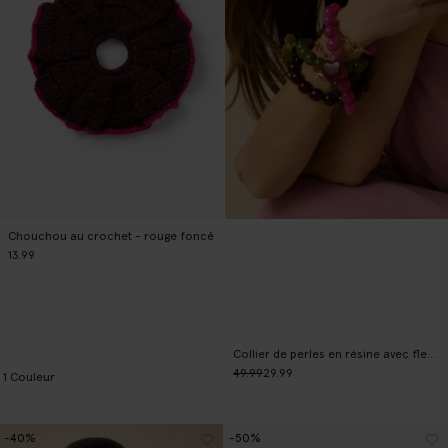
Chouchou au crochet - rouge foncé
13.99
Collier de perles en résine avec fleur - vert
49.99
29.99
1
Couleur
-40%
-50%