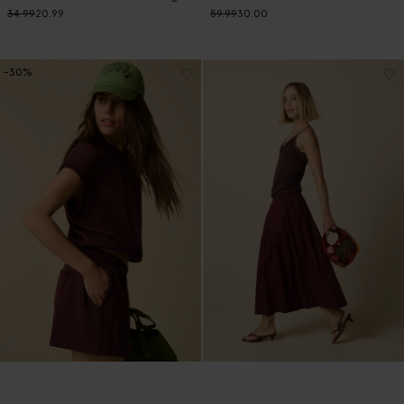
34.99
20.99
59.99
30.00
-30%