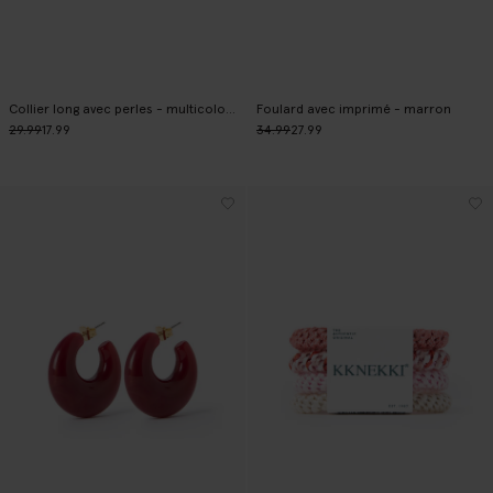
Collier long avec perles - multicolore
Foulard avec imprimé - marron
29.99
17.99
34.99
27.99