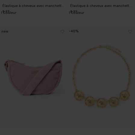
Élastique à cheveux avec manchette en résine - rouge
Élastique à cheveux avec manchette en résine - marron
8.99
8.99
1
Couleur
1
Couleur
-40%
new