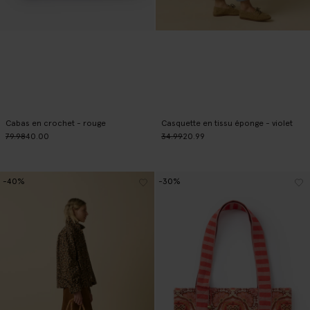
Cabas en crochet - rouge
Casquette en tissu éponge - violet
79.98
40.00
34.99
20.99
-40%
-30%