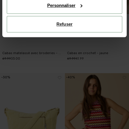
Personnaliser
Refuser
Cabas matelassé avec broderies - orange clair
Cabas en crochet - jaune
69.99
35.00
69.99
41.99
-30%
-40%