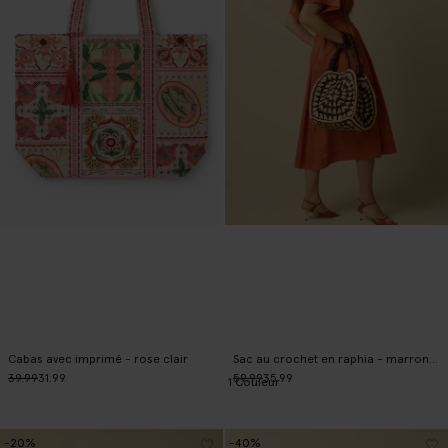
Cabas avec imprimé - rose clair
Sac au crochet en raphia - marron foncé
39.99
31.99
59.99
35.99
1
Couleur
-20%
-40%