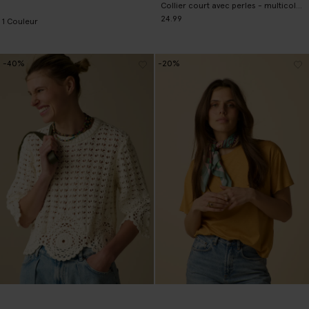
Collier court avec perles - multicolore
24.99
1
Couleur
-40%
-20%