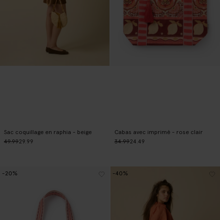
Sac coquillage en raphia - beige
Cabas avec imprimé - rose clair
49.99
29.99
34.99
24.49
-20%
-40%