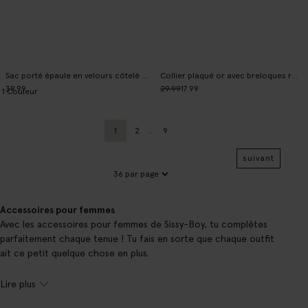
Sac porté épaule en velours côtelé - violet clair
Collier plaqué or avec breloques rondes
39.99
29.99
17.99
1
Couleur
1
2
...
9
Page actuelle
Précédent
Page
suivant
Accessoires pour femmes
Avec les accessoires pour femmes de Sissy-Boy, tu complètes
parfaitement chaque tenue ! Tu fais en sorte que chaque outfit
ait ce petit quelque chose en plus.
Lire plus