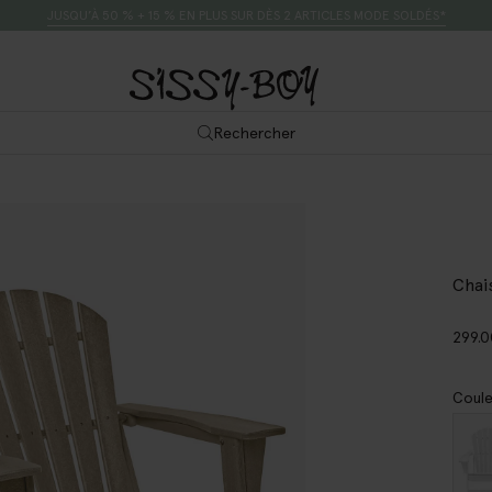
JUSQU’À 50 % + 15 % EN PLUS SUR DÈS 2 ARTICLES MODE SOLDÉS*
Rechercher
Chai
299.
Coule