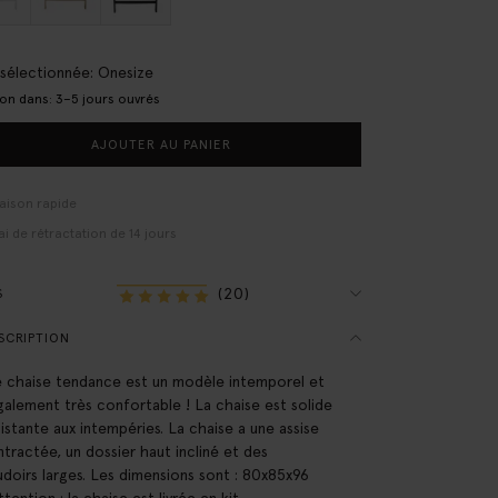
e sélectionnée: Onesize
son dans: 3–5 jours ouvrés
AJOUTER AU PANIER
raison rapide
ai de rétractation de 14 jours
(20)
S
SCRIPTION
 chaise tendance est un modèle intemporel et
galement très confortable ! La chaise est solide
sistante aux intempéries. La chaise a une assise
tractée, un dossier haut incliné et des
doirs larges. Les dimensions sont : 80x85x96
tention : la chaise est livrée en kit.