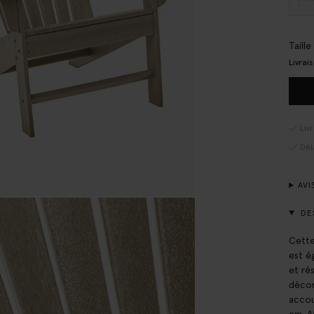
Taill
Livrai
Liv
Dél
AVI
DE
Cette
est é
et ré
décon
accou
cm. At