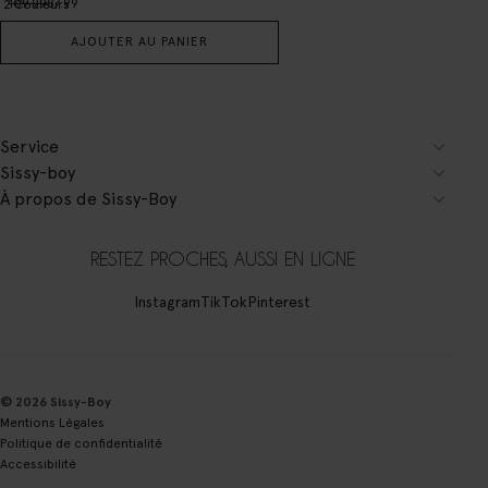
109.99
87.99
2
Couleurs
AJOUTER AU PANIER
Service
Sissy-boy
À propos de Sissy-Boy
RESTEZ PROCHES, AUSSI EN LIGNE
Instagram
TikTok
Pinterest
© 2026 Sissy-Boy
Mentions Légales
Politique de confidentialité
Accessibilité