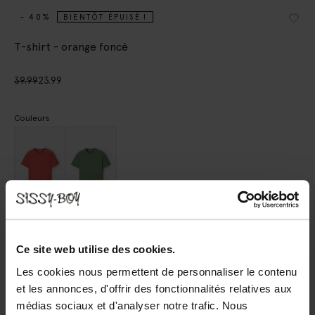
- 40%
BIENTÔT ÉPUISÉ !
T-shirt - orange foncé
39.99
23.99
Couleurs
Choisissez votre taille
Ce site web utilise des cookies.
XS
S
M
L
XL
Les cookies nous permettent de personnaliser le contenu
et les annonces, d'offrir des fonctionnalités relatives aux
médias sociaux et d'analyser notre trafic. Nous
AJOUTER AU PANIER