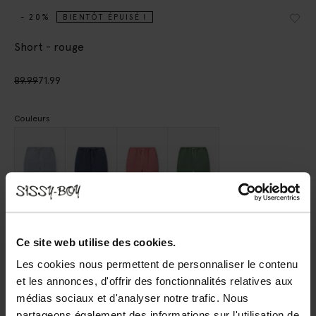
- 20%
BIENTÔT ÉPUISÉ !
Short - rouge
89.99
71.99
Couleurs
Choisissez votre taille
Ce site web utilise des cookies.
S
M
L
XL
XXL
Les cookies nous permettent de personnaliser le contenu
et les annonces, d'offrir des fonctionnalités relatives aux
médias sociaux et d'analyser notre trafic. Nous
AJOUTER AU PANIER
partageons également des informations sur l'utilisation de