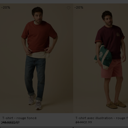
-20%
-20%
T-shirt - rouge foncé
T-shirt avec illustration - rouge
44.99
35.99
39.99
31.99
2
Couleurs