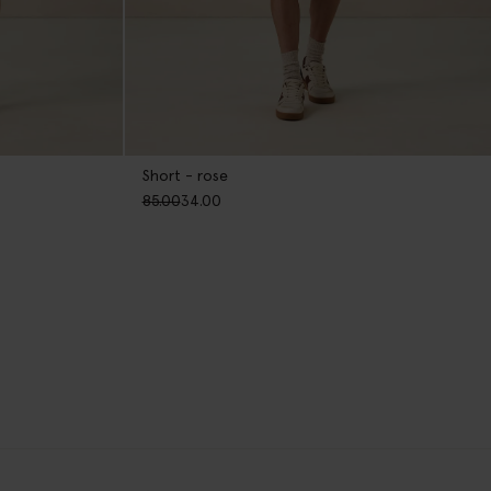
Short - rose
85.00
34.00