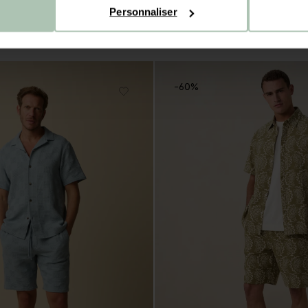
Personnaliser
Short style workwear en velours côtelé - marron
Short en velours côtelé - vert f
89.99
71.99
-60%