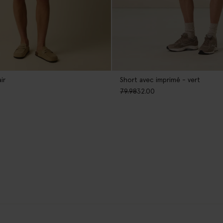
Short avec imprimé - vert
ir
79.98
32.00