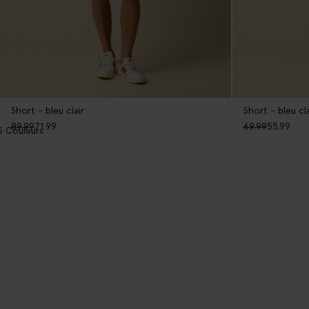
Short - bleu clair
Short - bleu cla
89.99
71.99
69.99
55.99
3
Couleurs