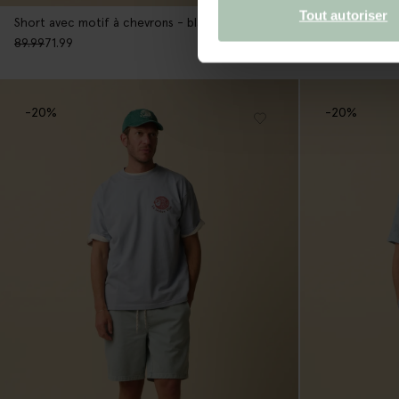
Tout autoriser
Short avec motif à chevrons - blanc
89.99
71.99
89.98
53.99
-20%
-20%