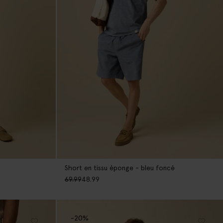
Short en tissu éponge - bleu foncé
69.99
48.99
-20%