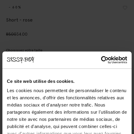
- 60%
Short - rose
85.00
34.00
Choisissez votre taille
S
M
L
XL
XXL
Ce site web utilise des cookies.
AJOUTER AU PANIER
Les cookies nous permettent de personnaliser le contenu
et les annonces, d'offrir des fonctionnalités relatives aux
Livraison rapide
médias sociaux et d'analyser notre trafic. Nous
Délai de rétractation de 14 jours
partageons également des informations sur l'utilisation de
notre site avec nos partenaires de médias sociaux, de
DESCRIPTION
publicité et d'analyse, qui peuvent combiner celles-ci
avec d'autres informations que vous leur avez fournies