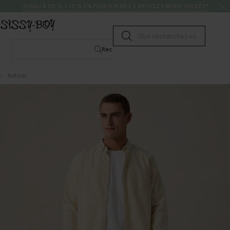
Passer au contenu
Rechercher
JUSQU’À 50 % + 15 % EN PLUS SUR DÈS 2 ARTICLES MODE SOLDÉS*
Lancer la recherche
Rechercher
Retour