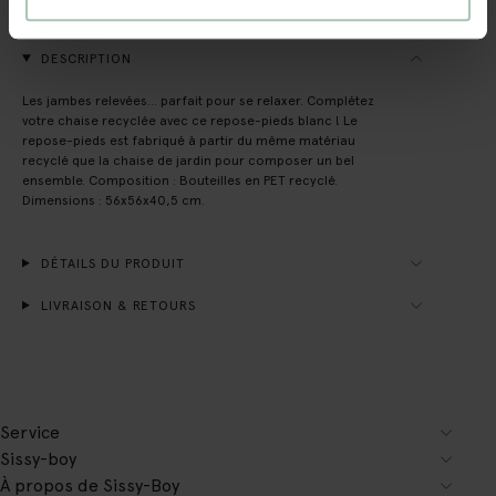
(2)
AVIS
DESCRIPTION
Les jambes relevées... parfait pour se relaxer. Complétez
votre chaise recyclée avec ce repose-pieds blanc ! Le
repose-pieds est fabriqué à partir du même matériau
recyclé que la chaise de jardin pour composer un bel
ensemble. Composition : Bouteilles en PET recyclé.
Dimensions : 56x56x40,5 cm.
DÉTAILS DU PRODUIT
LIVRAISON & RETOURS
Service
Sissy-boy
À propos de Sissy-Boy