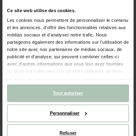
Repose-pieds pour chaise recyclée - blanc
Ce site web utilise des cookies.
99.99
Les cookies nous permettent de personnaliser le contenu
et les annonces, d'offrir des fonctionnalités relatives aux
Couleurs
médias sociaux et d'analyser notre trafic. Nous
partageons également des informations sur l'utilisation de
notre site avec nos partenaires de médias sociaux, de
publicité et d'analyse, qui peuvent combiner celles-ci
avec d'autres informations que vous leur avez fournies
ou qu'ils ont collectées lors de votre utilisation de leurs
services.
Taille sélectionnée: Onesize
Livraison dans: 2–4 jours ouvrés
Tout autoriser
AJOUTER AU PANIER
Personnaliser
Livraison rapide
Délai de rétractation de 14 jours
Refuser