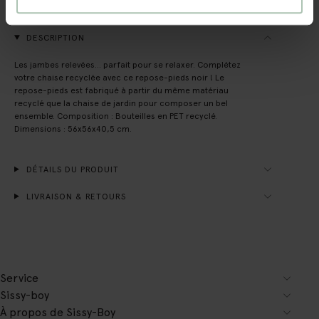
(2)
AVIS
DESCRIPTION
Les jambes relevées... parfait pour se relaxer. Complétez
votre chaise recyclée avec ce repose-pieds noir ! Le
repose-pieds est fabriqué à partir du même matériau
recyclé que la chaise de jardin pour composer un bel
ensemble. Composition : Bouteilles en PET recyclé.
Dimensions : 56x56x40,5 cm.
DÉTAILS DU PRODUIT
LIVRAISON & RETOURS
Service
Sissy-boy
À propos de Sissy-Boy