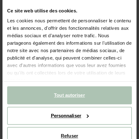
Repose-pieds pour chaise recyclée - noir
Ce site web utilise des cookies.
99.99
Les cookies nous permettent de personnaliser le contenu
et les annonces, d'offrir des fonctionnalités relatives aux
Couleurs
médias sociaux et d'analyser notre trafic. Nous
partageons également des informations sur l'utilisation de
notre site avec nos partenaires de médias sociaux, de
publicité et d'analyse, qui peuvent combiner celles-ci
avec d'autres informations que vous leur avez fournies
ou qu'ils ont collectées lors de votre utilisation de leurs
services.
Taille sélectionnée: Onesize
Livraison dans: 2–3 jours ouvrés
Tout autoriser
AJOUTER AU PANIER
Personnaliser
Livraison rapide
Délai de rétractation de 14 jours
Refuser