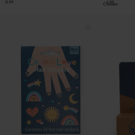
6.99
11.99
1
Couleur