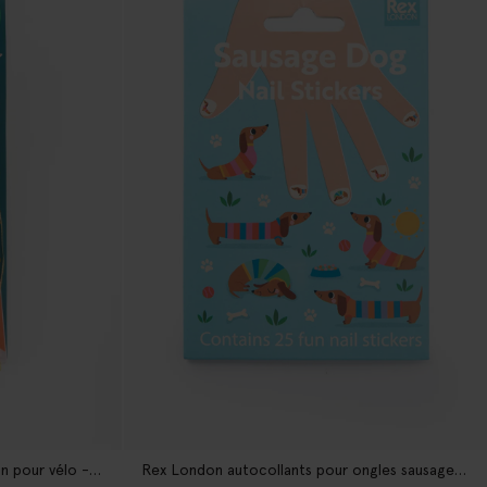
Rex London Banderoles de guidon pour vélo - multicolore
Rex London autocollants pour ongles sausage dog