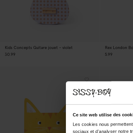
Kids Concepts Guitare jouet - violet
Rex London Boî
30.99
5.99
Ce site web utilise des cook
Les cookies nous permettent d
sociaux et d'analyser notre t