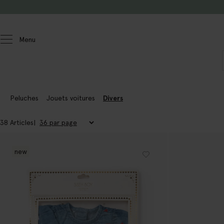
Passer au contenu
Menu
Enfants
Enfants jouets
Peluches
Jouets voitures
Divers
38 Articles
new