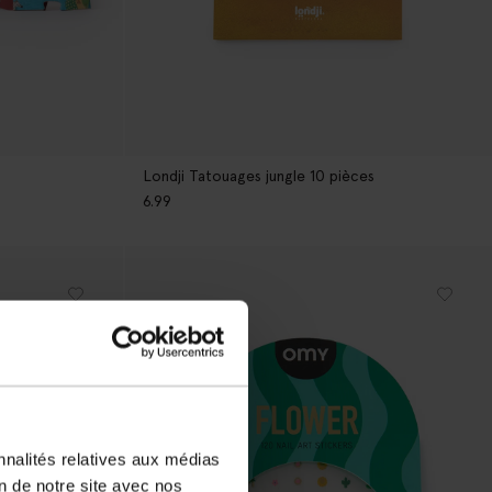
Londji Tatouages jungle 10 pièces
6.99
nnalités relatives aux médias
on de notre site avec nos