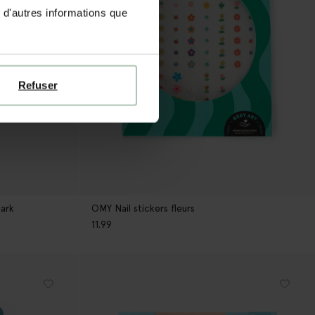
 d'autres informations que
Refuser
dark
OMY Nail stickers fleurs
11.99