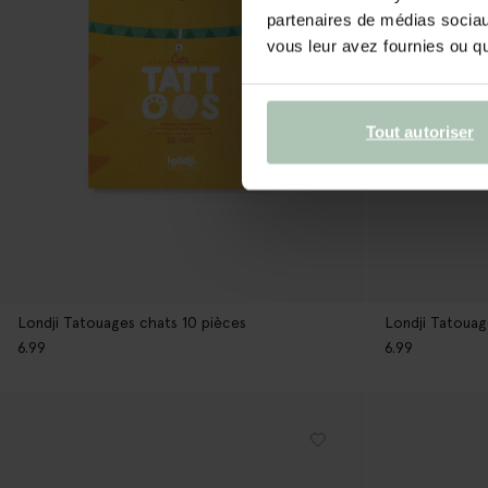
partenaires de médias sociaux
vous leur avez fournies ou qu'
Tout autoriser
Londji Tatouages chats 10 pièces
Londji Tatouag
6.99
6.99