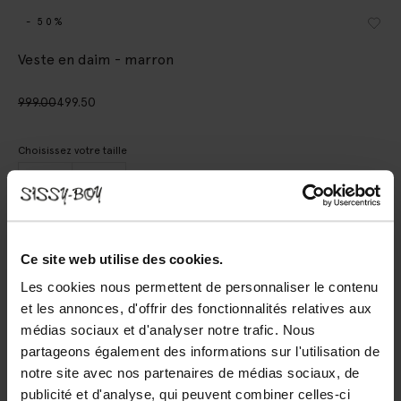
- 50%
Veste en daim - marron
999.00
499.50
Choisissez votre taille
XS-S
M-L
AJOUTER AU PANIER
Ce site web utilise des cookies.
Les cookies nous permettent de personnaliser le contenu
Livraison rapide
et les annonces, d'offrir des fonctionnalités relatives aux
Délai de rétractation de 14 jours
médias sociaux et d'analyser notre trafic. Nous
partageons également des informations sur l'utilisation de
DESCRIPTION
notre site avec nos partenaires de médias sociaux, de
publicité et d'analyse, qui peuvent combiner celles-ci