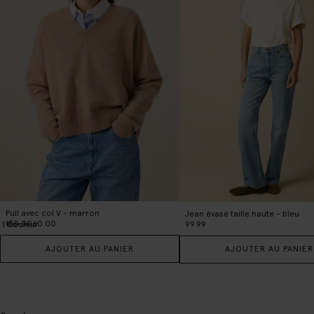
Pull avec col V - marron
Jean évasé taille haute - bleu
150.00
60.00
99.99
1
Couleur
AJOUTER AU PANIER
AJOUTER AU PANIER