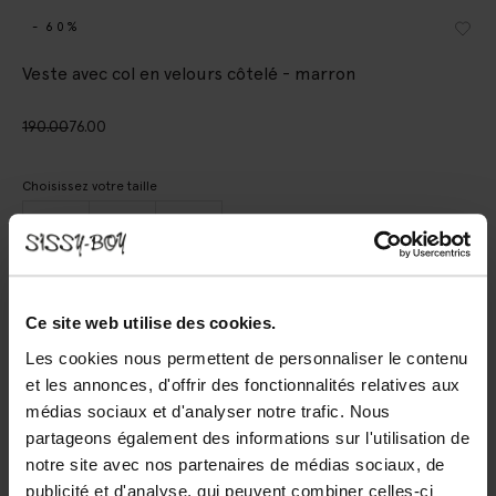
- 60%
Veste avec col en velours côtelé - marron
190.00
76.00
Choisissez votre taille
XS-S
M
L-XL
AJOUTER AU PANIER
Ce site web utilise des cookies.
Les cookies nous permettent de personnaliser le contenu
Livraison rapide
et les annonces, d'offrir des fonctionnalités relatives aux
Délai de rétractation de 14 jours
médias sociaux et d'analyser notre trafic. Nous
partageons également des informations sur l'utilisation de
(1)
AVIS
notre site avec nos partenaires de médias sociaux, de
publicité et d'analyse, qui peuvent combiner celles-ci