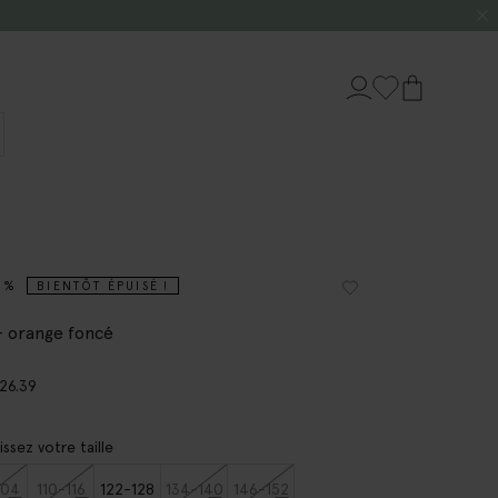
0%
BIENTÔT ÉPUISÉ !
- orange foncé
26.39
issez votre taille
104
110-116
122-128
134-140
146-152