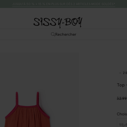
JUSQU’À 50 % + 15 % EN PLUS SUR DÈS 2 ARTICLES MODE SOLDÉS*
Rechercher
- 2
Top 
32.99
Chois
98-