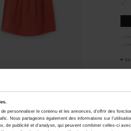
Liv
Dél
DE
Top o
brete
une c
DÉT
ies.
e personnaliser le contenu et les annonces, d'offrir des fonctio
GUI
rafic. Nous partageons également des informations sur l'utilisati
LIV
, de publicité et d'analyse, qui peuvent combiner celles-ci avec