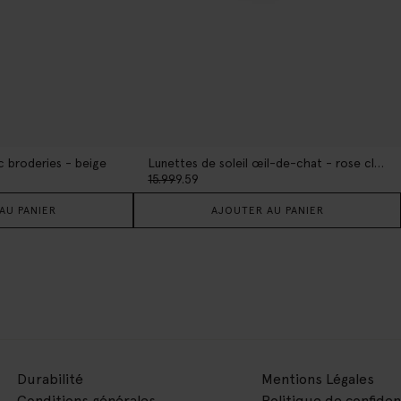
c broderies - beige
Lunettes de soleil œil-de-chat - rose clair
15.99
9.59
AU PANIER
AJOUTER AU PANIER
Durabilité
Mentions Légales
Conditions générales
Politique de confiden