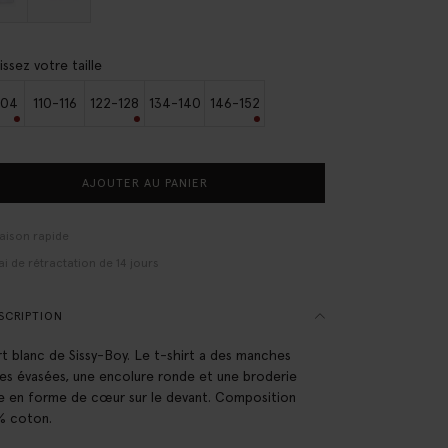
issez votre taille
104
110-116
122-128
134-140
146-152
AJOUTER AU PANIER
raison rapide
ai de rétractation de 14 jours
SCRIPTION
rt blanc de Sissy-Boy. Le t-shirt a des manches
es évasées, une encolure ronde et une broderie
le en forme de cœur sur le devant. Composition
% coton.