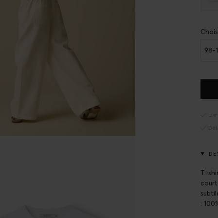
Chois
98-
Liv
Dél
DE
T-shi
court
subti
: 100