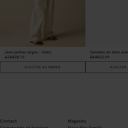
Jean jambes larges - blanc
Sandales en daim ave
47.99
28.79
59.99
35.99
AJOUTER AU PANIER
AJOUTER 
Contact
Magasins
Commande et livraison
Sissy-Boy Family