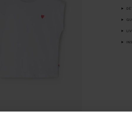
DÉT
GUI
LIV
INS