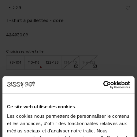
- 30%
T-shirt à paillettes - doré
42.99
30.09
Choisissez votre taille
98-104
110-116
122-128
134-140
146-152
AJOUTER AU PANIER
Livraison rapide
Ce site web utilise des cookies.
Délai de rétractation de 14 jours
Les cookies nous permettent de personnaliser le contenu
et les annonces, d'offrir des fonctionnalités relatives aux
DESCRIPTION
médias sociaux et d'analyser notre trafic. Nous