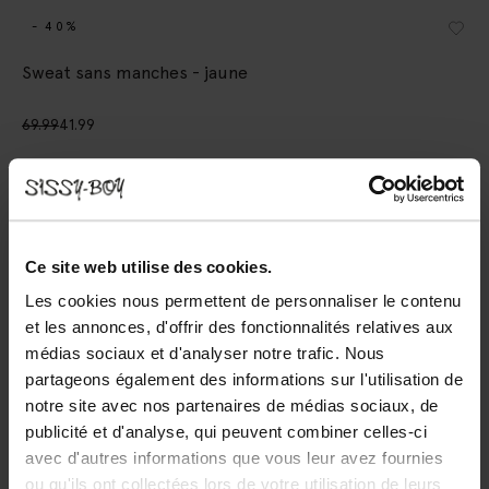
- 40%
Sweat sans manches - jaune
69.99
41.99
Choisissez votre taille
XS-S
S-M
M
M-L
L-XL
XL-XXL
Ce site web utilise des cookies.
Les cookies nous permettent de personnaliser le contenu
AJOUTER AU PANIER
et les annonces, d'offrir des fonctionnalités relatives aux
médias sociaux et d'analyser notre trafic. Nous
Livraison rapide
partageons également des informations sur l'utilisation de
Délai de rétractation de 14 jours
notre site avec nos partenaires de médias sociaux, de
publicité et d'analyse, qui peuvent combiner celles-ci
DESCRIPTION
avec d'autres informations que vous leur avez fournies
ou qu'ils ont collectées lors de votre utilisation de leurs