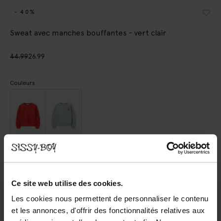
- 40%
Sweat avec manches bouffantes - vert clair
44.99
26.99
Couleurs
Choisissez votre taille
98-104
110-116
122-128
134-140
146-152
Ce site web utilise des cookies.
Les cookies nous permettent de personnaliser le contenu
et les annonces, d'offrir des fonctionnalités relatives aux
AJOUTER AU PANIER