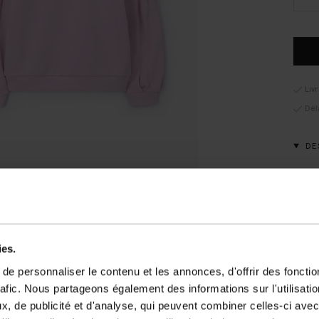
Liv
Dél
DE
Sweat
manch
col r
décon
détai
ies.
coton
e personnaliser le contenu et les annonces, d'offrir des fonctio
rafic. Nous partageons également des informations sur l'utilisati
DÉT
, de publicité et d'analyse, qui peuvent combiner celles-ci avec
GUI