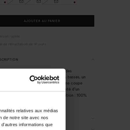
AJOUTER AU PANIER
raison rapide
ai de rétractation de 14 jours
SCRIPTION
 rose clair de Sissy-Boy. Le sweat a des
es longues bouffantes avec épaules basses, un
ond montant, des bords côtelés et une coupe
tractée. Le sweat est également doté d'un
l rouge brodé sur le devant. Composition : 100%
.
nnalités relatives aux médias
on de notre site avec nos
AILS DU PRODUIT
 d'autres informations que
DE DES TAILLES