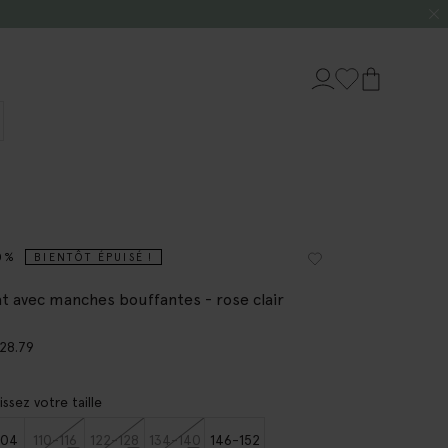
0%
BIENTÔT ÉPUISÉ !
t avec manches bouffantes - rose clair
28.79
issez votre taille
104
110-116
122-128
134-140
146-152