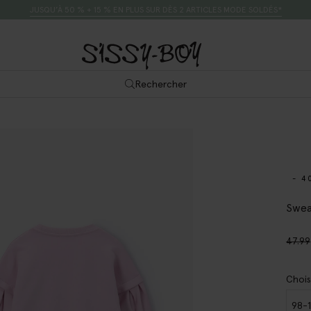
JUSQU’À 50 % + 15 % EN PLUS SUR DÈS 2 ARTICLES MODE SOLDÉS*
Rechercher
- 4
Swea
47.99
Chois
98-