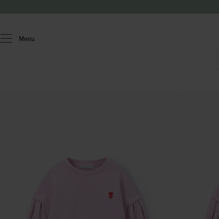
Passer au contenu
Menu
Enfants
Filles
Chandails et cardigans
Sweat