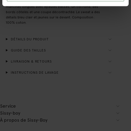
Sweat rouge avec illustration de Sissy-Boy. Le sweat a des
manches longues avec épaules basses, un col rond, des
bords côtelés et une coupe décontractée. Le sweat a des
détails bleu clair et jaunes sur le devant. Composition :
100% coton.
DÉTAILS DU PRODUIT
GUIDE DES TAILLES
LIVRAISON & RETOURS
INSTRUCTIONS DE LAVAGE
Service
Sissy-boy
À propos de Sissy-Boy