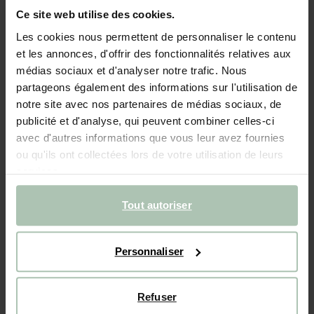
Ce site web utilise des cookies.
- 30%
BIENTÔT ÉPUISÉ !
Les cookies nous permettent de personnaliser le contenu
Sweat avec illustration - rouge
et les annonces, d'offrir des fonctionnalités relatives aux
médias sociaux et d'analyser notre trafic. Nous
44.99
31.49
partageons également des informations sur l'utilisation de
notre site avec nos partenaires de médias sociaux, de
Choisissez votre taille
publicité et d'analyse, qui peuvent combiner celles-ci
avec d'autres informations que vous leur avez fournies
98-104
110-116
122-128
134-140
146-152
ou qu'ils ont collectées lors de votre utilisation de leurs
services.
AJOUTER AU PANIER
Tout autoriser
Livraison rapide
Personnaliser
Délai de rétractation de 14 jours
DESCRIPTION
Refuser