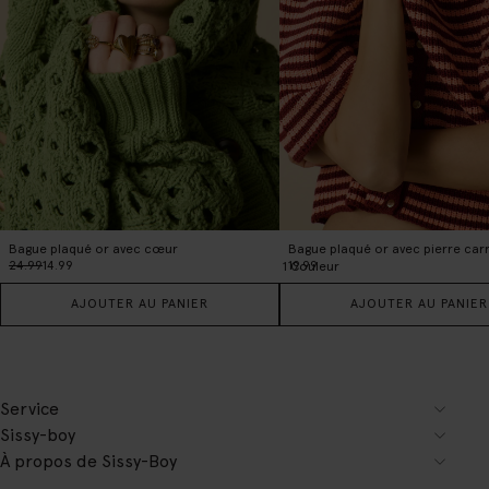
Bague plaqué or avec cœur
Bague plaqué or avec pierre car
24.99
14.99
19.99
1
Couleur
AJOUTER AU PANIER
AJOUTER AU PANIER
Service
Sissy-boy
À propos de Sissy-Boy