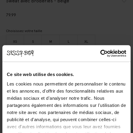
Sweat avec broderies - beige
79.99
Choisissez votre taille
XS
S
M
L
XL
AJOUTER AU PANIER
Ce site web utilise des cookies.
Livraison rapide
Les cookies nous permettent de personnaliser le contenu
Délai de rétractation de 14 jours
et les annonces, d'offrir des fonctionnalités relatives aux
médias sociaux et d'analyser notre trafic. Nous
(1)
AVIS
partageons également des informations sur l'utilisation de
notre site avec nos partenaires de médias sociaux, de
DESCRIPTION
publicité et d'analyse, qui peuvent combiner celles-ci
avec d'autres informations que vous leur avez fournies
Sweat beige de Sissy-Boy. Le sweat a des manches longues,
un col rond, des bords côtelés et une coupe régulière. Le