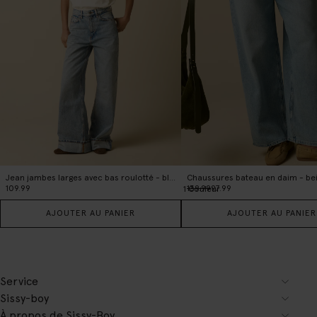
Jean jambes larges avec bas roulotté - bleu clair
Chaussures bateau en daim - be
109.99
139.99
97.99
1
Couleur
AJOUTER AU PANIER
AJOUTER AU PANIER
Service
Sissy-boy
À propos de Sissy-Boy