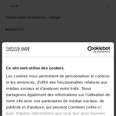
- 40%
Sweat avec broderies - beige
80.00
47.99
Choisissez votre taille
XS
S
M
L
XL
XXL
Ce site web utilise des cookies.
AJOUTER AU PANIER
Les cookies nous permettent de personnaliser le contenu
et les annonces, d'offrir des fonctionnalités relatives aux
Livraison rapide
médias sociaux et d'analyser notre trafic. Nous
Délai de rétractation de 14 jours
partageons également des informations sur l'utilisation de
notre site avec nos partenaires de médias sociaux, de
publicité et d'analyse, qui peuvent combiner celles-ci
DESCRIPTION
avec d'autres informations que vous leur avez fournies