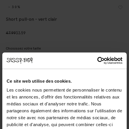
- 30%
Short pull-on - vert clair
47.99
33.59
Choisissez votre taille
98-104
110-116
122-128
134-140
146-152
Ce site web utilise des cookies.
AJOUTER AU PANIER
Les cookies nous permettent de personnaliser le contenu
Livraison rapide
et les annonces, d'offrir des fonctionnalités relatives aux
médias sociaux et d'analyser notre trafic. Nous
Délai de rétractation de 14 jours
partageons également des informations sur l'utilisation de
notre site avec nos partenaires de médias sociaux, de
DESCRIPTION
publicité et d'analyse, qui peuvent combiner celles-ci