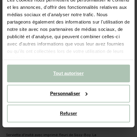
et les annonces, d'offrir des fonctionnalités relatives aux
- 30%
médias sociaux et d'analyser notre trafic. Nous
Serviette d'invité avec imprimé fleuri - beige
partageons également des informations sur l'utilisation de
notre site avec nos partenaires de médias sociaux, de
8.99
6.29
publicité et d'analyse, qui peuvent combiner celles-ci
avec d'autres informations que vous leur avez fournies
ou qu'ils ont collectées lors de votre utilisation de leurs
Taille sélectionnée: Onesize
services.
Livraison dans: 2–4 jours ouvrés
AJOUTER AU PANIER
Tout autoriser
Livraison rapide
Personnaliser
Délai de rétractation de 14 jours
(12)
AVIS
Refuser
DESCRIPTION
Serviette d'invité avec imprimé fleuri de Sissy-Boy. La