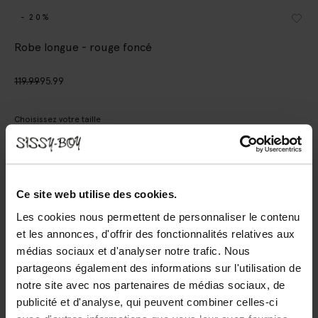
- 20%
Robe longue - rouge foncé
119.99
95.99
Choisissez votre taille
XS
S
M
L
XL
Ce site web utilise des cookies.
AJOUTER AU PANIER
Les cookies nous permettent de personnaliser le contenu
et les annonces, d'offrir des fonctionnalités relatives aux
Livraison rapide
médias sociaux et d'analyser notre trafic. Nous
Délai de rétractation de 14 jours
partageons également des informations sur l'utilisation de
notre site avec nos partenaires de médias sociaux, de
(1)
AVIS
publicité et d'analyse, qui peuvent combiner celles-ci