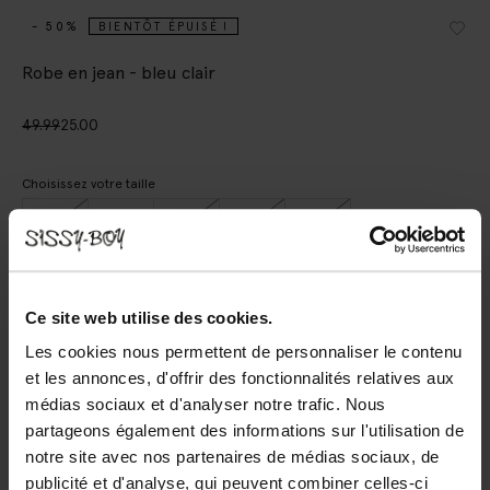
- 50%
BIENTÔT ÉPUISÉ !
Robe en jean - bleu clair
49.99
25.00
Choisissez votre taille
98-104
110-116
122-128
134-140
146-152
AJOUTER AU PANIER
Ce site web utilise des cookies.
Les cookies nous permettent de personnaliser le contenu
Livraison rapide
et les annonces, d'offrir des fonctionnalités relatives aux
Délai de rétractation de 14 jours
médias sociaux et d'analyser notre trafic. Nous
partageons également des informations sur l'utilisation de
DESCRIPTION
notre site avec nos partenaires de médias sociaux, de
publicité et d'analyse, qui peuvent combiner celles-ci