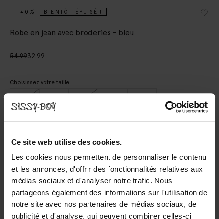
- 40%
BIENTÔT ÉPUISÉ !
Robe en jean avec broderies - bleu
54.99
32.99
Choisissez votre taille
98-104
110-116
122-128
134-140
146-152
AJOUTER AU PANIER
Ce site web utilise des cookies.
Les cookies nous permettent de personnaliser le contenu
Livraison rapide
et les annonces, d'offrir des fonctionnalités relatives aux
Délai de rétractation de 14 jours
médias sociaux et d'analyser notre trafic. Nous
partageons également des informations sur l'utilisation de
DESCRIPTION
notre site avec nos partenaires de médias sociaux, de
publicité et d'analyse, qui peuvent combiner celles-ci