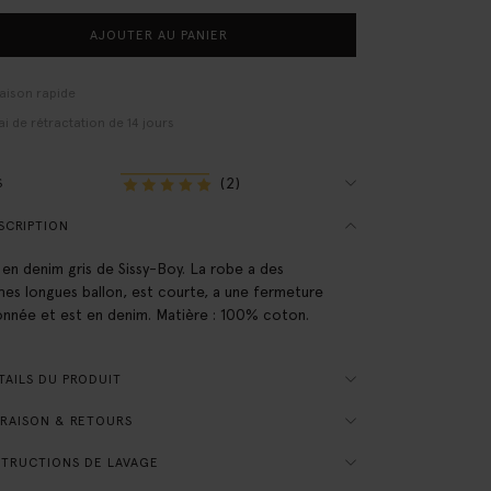
AJOUTER AU PANIER
raison rapide
ai de rétractation de 14 jours
(2)
S
SCRIPTION
en denim gris de Sissy-Boy. La robe a des
es longues ballon, est courte, a une fermeture
nnée et est en denim. Matière : 100% coton.
AILS DU PRODUIT
RAISON & RETOURS
TRUCTIONS DE LAVAGE