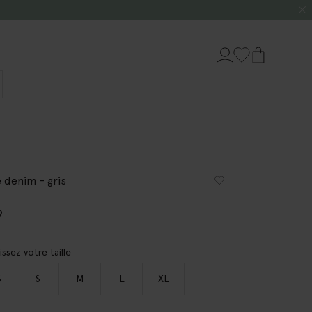
 denim - gris
9
issez votre taille
S
S
M
L
XL