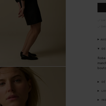
Liv
Dél
AVI
DE
Robe 
manch
bouto
DÉT
LIV
INS