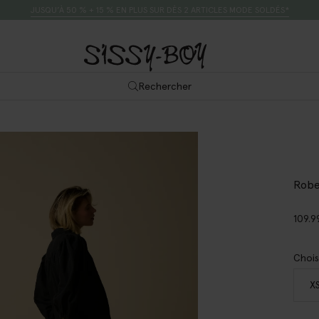
JUSQU’À 50 % + 15 % EN PLUS SUR DÈS 2 ARTICLES MODE SOLDÉS*
Rechercher
Robe
109.9
Chois
X