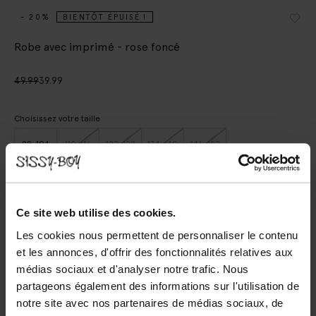
- 20%
BIENTÔT ÉPUISÉ !
Robe avec imprimé - rose foncé
49.99
39.99
Choisissez votre taille
98-104
110-116
122-128
134-140
146-152
AJOUTER AU PANIER
Ce site web utilise des cookies.
Livraison rapide
Les cookies nous permettent de personnaliser le contenu
et les annonces, d'offrir des fonctionnalités relatives aux
Délai de rétractation de 14 jours
médias sociaux et d'analyser notre trafic. Nous
partageons également des informations sur l'utilisation de
(1)
AVIS
notre site avec nos partenaires de médias sociaux, de