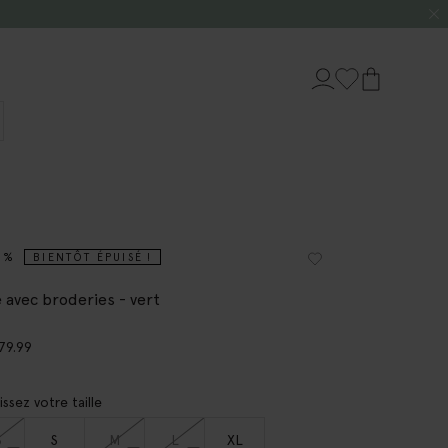
0%
BIENTÔT ÉPUISÉ !
 avec broderies - vert
79.99
issez votre taille
S
S
M
L
XL