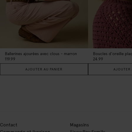
Ballerines ajourées avec clous - marron
Boucles d'oreille pla
119.99
24.99
AJOUTER AU PANIER
AJOUTER 
Contact
Magasins
Commande et livraison
Sissy-Boy Family