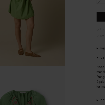
Liv
Dél
AVI
DE
Robe 
manch
frang
égale
les m
DÉT