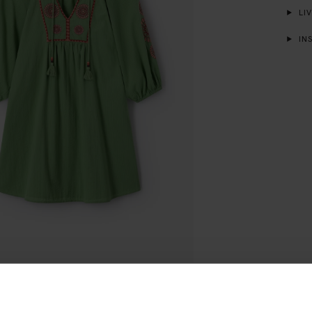
LIV
INS