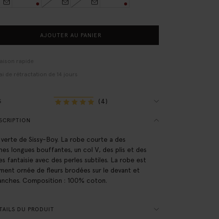
AJOUTER AU PANIER
raison rapide
ai de rétractation de 14 jours
(4)
S
SCRIPTION
verte de Sissy-Boy. La robe courte a des
es longues bouffantes, un col V, des plis et des
es fantaisie avec des perles subtiles. La robe est
ment ornée de fleurs brodées sur le devant et
anches. Composition : 100% coton.
AILS DU PRODUIT