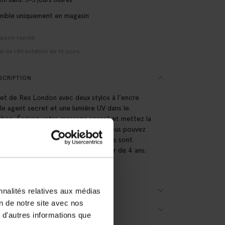
son dans: 3–5 jours ouvrés
nible uniquement en magasin
raison rapide
ai de rétractation de 14 jours
SCRIPTION
et de Rex London avec deux stylos à l'encre
ible agent secret et une lumière UV dans le
hon. Écrivez votre message secret et mettez la
re sur le texte pour pouvoir le lire. Vous pouvez
 communiquer discrètement ! Les piles sont
ies. Convient pour les enfants à partir de 4 ans.
sions boîte : 5x16x2 cm.
nnalités relatives aux médias
AILS DU PRODUIT
on de notre site avec nos
RAISON & RETOURS
 d'autres informations que