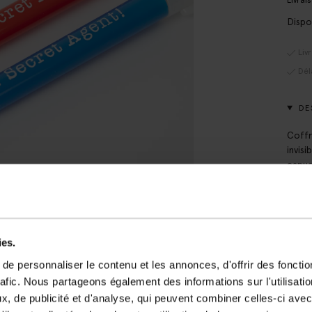
Livrai
Dispo
Liv
Dél
DE
Coffr
invis
capuc
lumiè
ainsi
fourn
Dimen
ies.
e personnaliser le contenu et les annonces, d'offrir des fonctio
DÉT
rafic. Nous partageons également des informations sur l'utilisati
LIV
, de publicité et d'analyse, qui peuvent combiner celles-ci avec