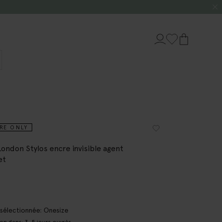
RE ONLY
London Stylos encre invisible agent
et
e sélectionnée: Onesize