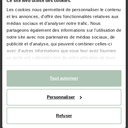
Ce site web utilise des cookies.
- 60%
Les cookies nous permettent de personnaliser le contenu
et les annonces, d'offrir des fonctionnalités relatives aux
Pull avec imprimé léopard - marron clair
médias sociaux et d'analyser notre trafic. Nous
partageons également des informations sur l'utilisation de
130.00
52.00
notre site avec nos partenaires de médias sociaux, de
publicité et d'analyse, qui peuvent combiner celles-ci
Choisissez votre taille
avec d'autres informations que vous leur avez fournies
ou qu'ils ont collectées lors de votre utilisation de leurs
XS
S
M
L
XL
XXL
services.
Tout autoriser
AJOUTER AU PANIER
Livraison rapide
Personnaliser
Délai de rétractation de 14 jours
Refuser
DESCRIPTION