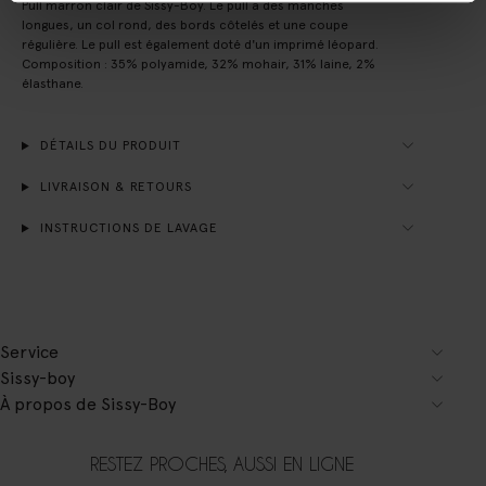
Pull marron clair de Sissy-Boy. Le pull a des manches
longues, un col rond, des bords côtelés et une coupe
régulière. Le pull est également doté d'un imprimé léopard.
Composition : 35% polyamide, 32% mohair, 31% laine, 2%
élasthane.
DÉTAILS DU PRODUIT
LIVRAISON & RETOURS
INSTRUCTIONS DE LAVAGE
Service
Sissy-boy
À propos de Sissy-Boy
RESTEZ PROCHES, AUSSI EN LIGNE