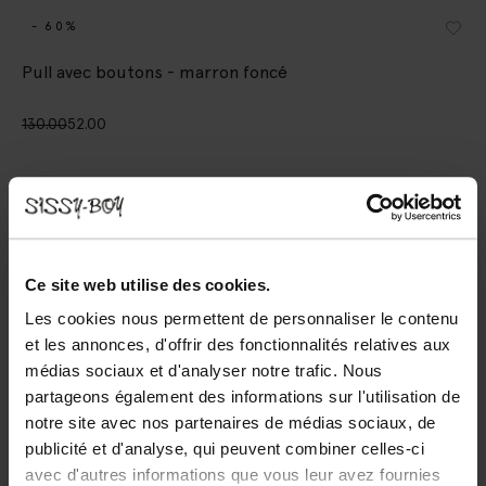
- 60%
Pull avec boutons - marron foncé
130.00
52.00
Choisissez votre taille
XS-S
M
L-XL
Ce site web utilise des cookies.
AJOUTER AU PANIER
Les cookies nous permettent de personnaliser le contenu
et les annonces, d'offrir des fonctionnalités relatives aux
Livraison rapide
médias sociaux et d'analyser notre trafic. Nous
Délai de rétractation de 14 jours
partageons également des informations sur l'utilisation de
notre site avec nos partenaires de médias sociaux, de
publicité et d'analyse, qui peuvent combiner celles-ci
DESCRIPTION
avec d'autres informations que vous leur avez fournies