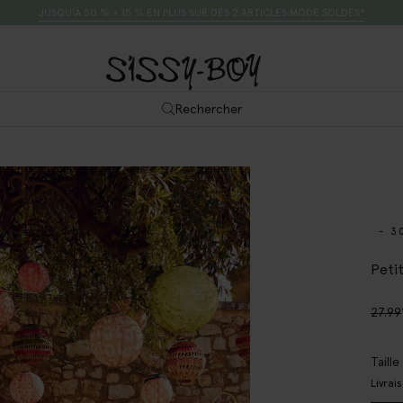
JUSQU’À 50 % + 15 % EN PLUS SUR DÈS 2 ARTICLES MODE SOLDÉS*
Rechercher
- 3
Petit
27.99
Taill
Livrai