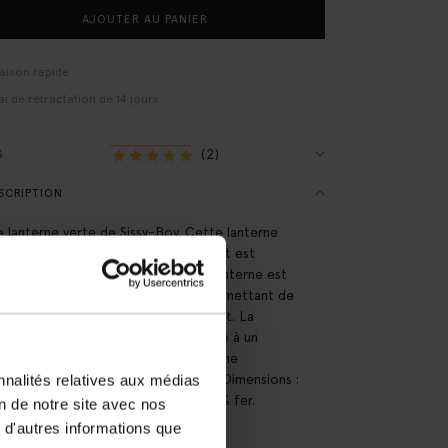
AJOUTER AU PANIER
raison rapide
ai de rétractation de 14 jours
(2)
S
SCRIPTION
e lanterne verte de Sissy-Boy. Cette lanterne
ée à la main a une forme sphérique et est
quée à partir de crin marin vert. La lanterne est
ment dotée d'une poignée vous permettant de
ansporter et de la déplacer facilement. La
rne est sans fil et rechargeable grâce à un
au solaire intégré. La lanterne s'allume
atiquement à la tombée de la nuit. Dimensions :
nnalités relatives aux médias
. Composition : 90% crin marin, 10% fer.
on de notre site avec nos
 d'autres informations que