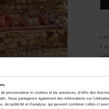
Liv
Dél
AVI
DE
Petit
tress
fabri
égale
la tr
lante
ies.
panne
autom
e personnaliser le contenu et les annonces, d'offrir des fonctio
20 cm
rafic. Nous partageons également des informations sur l'utilisati
, de publicité et d'analyse, qui peuvent combiner celles-ci avec