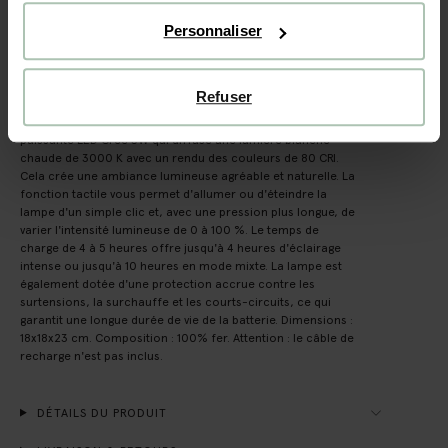
DESCRIPTION
Personnaliser
Petite lampe à poser coupole jaune clair de Sissy-Boy. La
lampe a un aspect rétro et apporte chaleur et convivialité à
votre intérieur. Grâce à sa batterie rechargeable intégrée, la
Refuser
lampe peut être utilisée sans fil. Le connecteur USB Type-C
permet une recharge rapide. La lampe est équipée d'une
puissante LED Cree 3W qui diffuse une lumière blanche
chaude de 3000 K avec un rendu des couleurs de 80 CRI.
Cela crée une ambiance lumineuse agréable et naturelle. La
fonction tactile vous permet d'allumer ou d'éteindre la
lampe d'un simple clic et, avec une pression plus longue, de
varier l'intensité lumineuse de 0 à 100 %. Le temps de
charge de 4 à 5 heures offre jusqu'à 4 heures d'éclairage
intense ou jusqu'à 10 heures en mode mixte. La lampe est
également dotée d'une protection accrue contre les
surtensions, la surchauffe et les courts-circuits, ce qui
garantit une longue durée de vie de la batterie. Dimensions :
18x18x23 cm. Composition : 100% fer. Attention : le câble de
recharge n'est pas inclus.
DÉTAILS DU PRODUIT