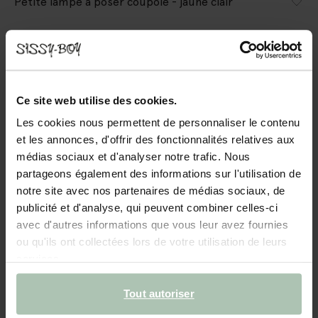
Petite lampe à poser coupole - jaune clair
59.99
Couleurs
Ce site web utilise des cookies.
Les cookies nous permettent de personnaliser le contenu
et les annonces, d'offrir des fonctionnalités relatives aux
médias sociaux et d'analyser notre trafic. Nous
partageons également des informations sur l'utilisation de
Taille sélectionnée: Onesize
notre site avec nos partenaires de médias sociaux, de
Livraison dans: 3–5 jours ouvrés
publicité et d'analyse, qui peuvent combiner celles-ci
avec d'autres informations que vous leur avez fournies
AJOUTER AU PANIER
ou qu'ils ont collectées lors de votre utilisation de leurs
services.
Livraison rapide
Délai de rétractation de 14 jours
Tout autoriser