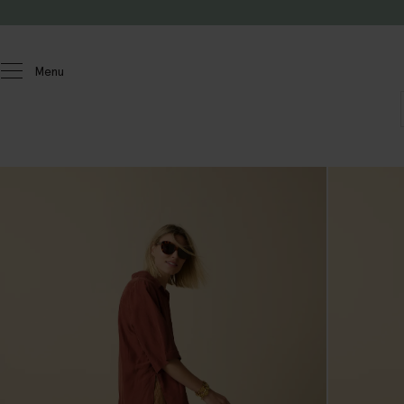
Passer au contenu
Menu
Femmes
Pantalons
Pantalons