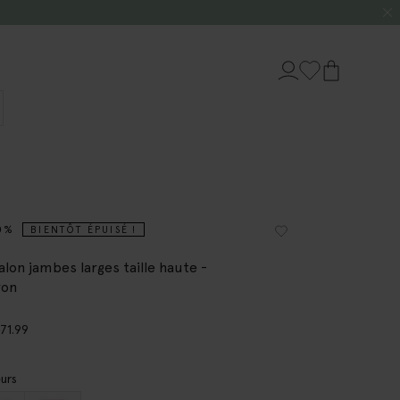
0%
BIENTÔT ÉPUISÉ !
alon jambes larges taille haute -
ron
8
71.99
urs