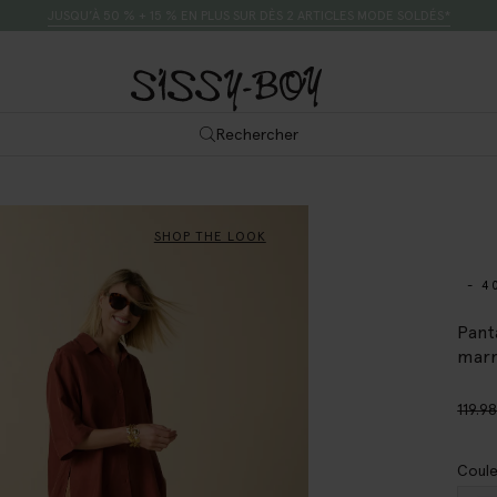
JUSQU’À 50 % + 15 % EN PLUS SUR DÈS 2 ARTICLES MODE SOLDÉS*
Rechercher
SHOP THE LOOK
- 4
Pant
mar
119.9
Coule