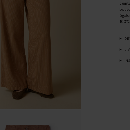
ceint
bouto
égale
100%
DÉT
LIV
INS