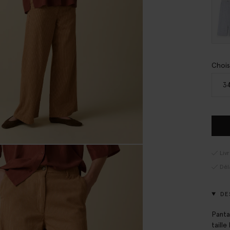
Chois
3
Liv
Dél
DE
Panta
taill