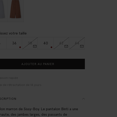
issez votre taille
4
36
38
40
42
44
AJOUTER AU PANIER
raison rapide
ai de rétractation de 14 jours
SCRIPTION
lon marron de Sissy-Boy. Le pantalon Binti a une
e haute, des jambes larges, des passants de