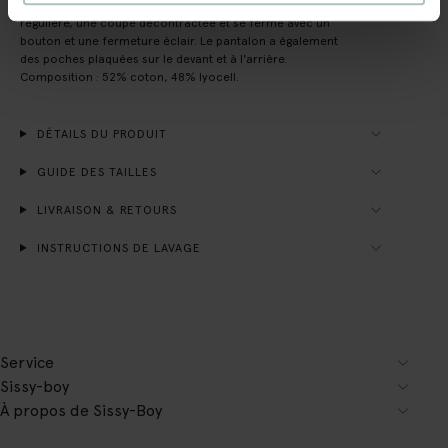
Pantalon vert de Sissy-Boy. Le pantalon a une taille
régulière, une coupe décontractée et se ferme avec un
bouton et une fermeture éclair. Le pantalon a également
des poches plaquées sur le devant et à l'arrière.
Composition : 52% coton, 48% lyocell.
DÉTAILS DU PRODUIT
GUIDE DES TAILLES
LIVRAISON & RETOURS
INSTRUCTIONS DE LAVAGE
Service
Sissy-boy
À propos de Sissy-Boy