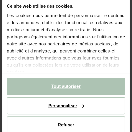
Ce site web utilise des cookies.
- 40%
Les cookies nous permettent de personnaliser le contenu
Pantalon avec poches plaquées - vert
et les annonces, d'offrir des fonctionnalités relatives aux
médias sociaux et d'analyser notre trafic. Nous
52.99
31.79
partageons également des informations sur l'utilisation de
notre site avec nos partenaires de médias sociaux, de
Choisissez votre taille
publicité et d'analyse, qui peuvent combiner celles-ci
avec d'autres informations que vous leur avez fournies
98-104
110-116
122-128
134-140
146-152
ou qu'ils ont collectées lors de votre utilisation de leurs
services.
AJOUTER AU PANIER
Tout autoriser
Livraison rapide
Personnaliser
Délai de rétractation de 14 jours
DESCRIPTION
Refuser