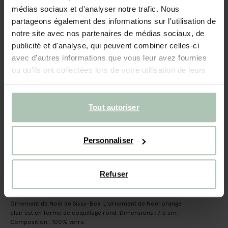
médias sociaux et d'analyser notre trafic. Nous
- 40%
partageons également des informations sur l'utilisation de
Ornement de Noël coquillage
notre site avec nos partenaires de médias sociaux, de
publicité et d'analyse, qui peuvent combiner celles-ci
avec d'autres informations que vous leur avez fournies
14.99
8.99
ou qu'ils ont collectées lors de votre utilisation de leurs
services.
Taille sélectionnée: Onesize
Livraison dans: 3–5 jours ouvrés
Tout autoriser
AJOUTER AU PANIER
Personnaliser
Livraison rapide
Délai de rétractation de 14 jours
Refuser
DESCRIPTION
Ornement de Noël de Sissy-Boy. L'ornement de Noël orange
clair est en forme de coquillage rond. Dimensions : 7,5 cm.
Composition : 100% verre.