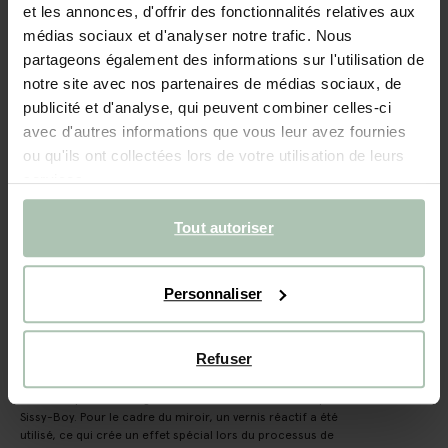
Miroir suspendu rond avec cadre en céramique - gris
et les annonces, d'offrir des fonctionnalités relatives aux
vert
médias sociaux et d'analyser notre trafic. Nous
partageons également des informations sur l'utilisation de
39.99
notre site avec nos partenaires de médias sociaux, de
publicité et d'analyse, qui peuvent combiner celles-ci
Taille sélectionnée: Onesize
avec d'autres informations que vous leur avez fournies
Livraison dans: 2–3 jours ouvrés
ou qu'ils ont collectées lors de votre utilisation de leurs
services.
AJOUTER AU PANIER
Tout autoriser
Livraison rapide
Délai de rétractation de 14 jours
Personnaliser
(1)
AVIS
Refuser
DESCRIPTION
Miroir suspendu rond gris-vert avec cadre en céramique de
Sissy-Boy. Pour le cadre du miroir, un vernis réactif a été
utilisé, ce qui crée un effet spécial lors du processus de