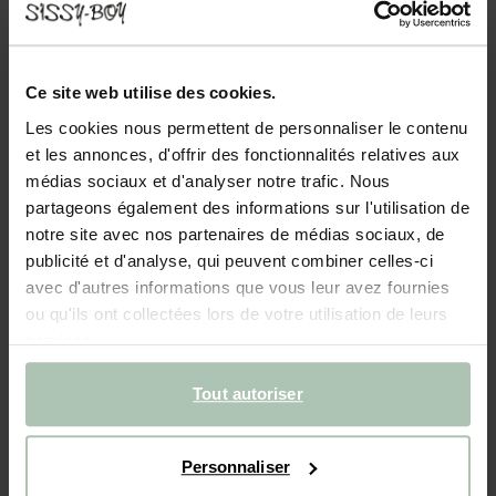
- 40%
Legging jambes larges - rouge foncé
Ce site web utilise des cookies.
37.99
22.79
Les cookies nous permettent de personnaliser le contenu
et les annonces, d'offrir des fonctionnalités relatives aux
médias sociaux et d'analyser notre trafic. Nous
Couleurs
partageons également des informations sur l'utilisation de
notre site avec nos partenaires de médias sociaux, de
publicité et d'analyse, qui peuvent combiner celles-ci
avec d'autres informations que vous leur avez fournies
ou qu'ils ont collectées lors de votre utilisation de leurs
services.
Choisissez votre taille
Tout autoriser
98-104
110-116
122-128
134-140
146-152
Personnaliser
AJOUTER AU PANIER