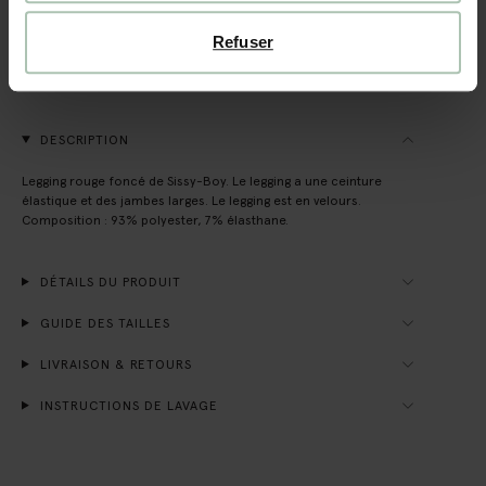
Refuser
Livraison rapide
Délai de rétractation de 14 jours
DESCRIPTION
Legging rouge foncé de Sissy-Boy. Le legging a une ceinture
élastique et des jambes larges. Le legging est en velours.
Composition : 93% polyester, 7% élasthane.
DÉTAILS DU PRODUIT
GUIDE DES TAILLES
LIVRAISON & RETOURS
INSTRUCTIONS DE LAVAGE