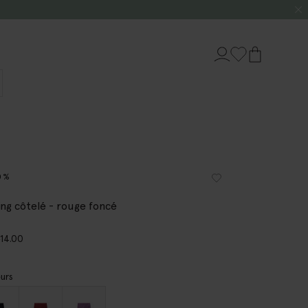
0%
ing côtelé - rouge foncé
9
14.00
urs