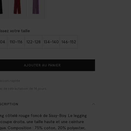
issez votre taille
104
110-116
122-128
134-140
146-152
AJOUTER AU PANIER
raison rapide
ai de rétractation de 14 jours
SCRIPTION
ng côtelé rouge foncé de Sissy-Boy. Le legging
 coupe droite, une taille haute et une ceinture
ique. Composition : 75% coton, 20% polyester,