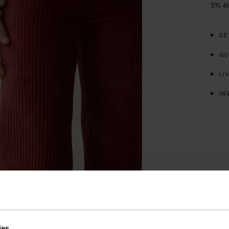
5% él
DÉT
GUI
LIV
INS
ies.