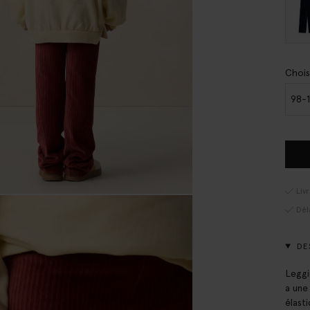
Chois
98-
Liv
Dél
DE
Leggi
a une
élast