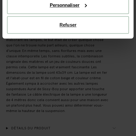
Personnaliser
(18)
AVIS
DESCRIPTION
Refuser
Lampe suspendue Aural Shades medium de Sissy-Boy. En
élaborant les lampes, le but était de créer quelque chose
que l'on ne trouve nulle part ailleurs, quelque chose
d'unique. En même temps, sans fioritures mais avec une
classe intemporelle. Les formes subtiles, la combinaison
originale des matières et un jeu de couleurs douces ont
permis cela. Cette lampe est vraiment fascinante. Les
dimensions de la lampe sont 43x39 cm. La lampe est en fer
et l'abat-jour est en fil de coton beige et couleur crème.
Également sympa à accrocher avec les autres lampes
suspendues Aural de Sissy-Boy pour apporter une touche
de fantaisie. Le câble électrique de la lampe a une longueur
de 4 mètres donc cela convient aussi pour une maison avec
un plafond plus haut. Vous pouvez ainsi déterminer vous-
même la hauteur de la suspension.
DÉTAILS DU PRODUIT