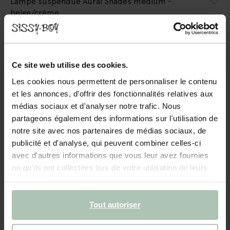
Lampe suspendue Aural Shades medium -
beige/crème
179.99
Ce site web utilise des cookies.
Couleurs
Les cookies nous permettent de personnaliser le contenu
et les annonces, d'offrir des fonctionnalités relatives aux
médias sociaux et d'analyser notre trafic. Nous
partageons également des informations sur l'utilisation de
notre site avec nos partenaires de médias sociaux, de
publicité et d'analyse, qui peuvent combiner celles-ci
Taille sélectionnée: Onesize
avec d'autres informations que vous leur avez fournies
Livraison dans: 2–4 jours ouvrés
ou qu'ils ont collectées lors de votre utilisation de leurs
services.
AJOUTER AU PANIER
Tout autoriser
Livraison rapide
Délai de rétractation de 14 jours