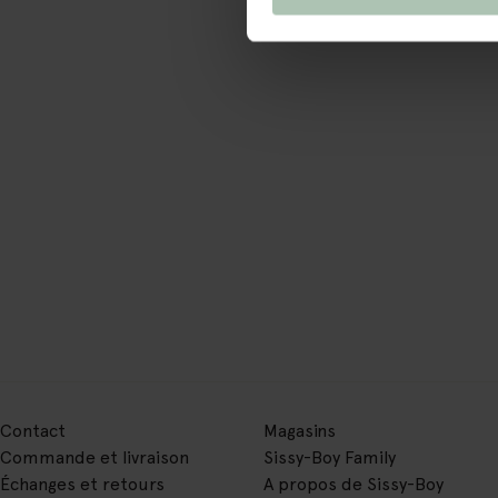
Contact
Magasins
Commande et livraison
Sissy-Boy Family
Échanges et retours
A propos de Sissy-Boy