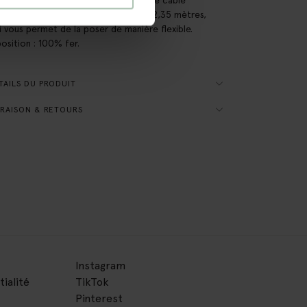
rique de la lampe a une longueur de 2,35 mètres,
i vous permet de la poser de manière flexible.
sition : 100% fer.
AILS DU PRODUIT
RAISON & RETOURS
Instagram
tialité
TikTok
Pinterest