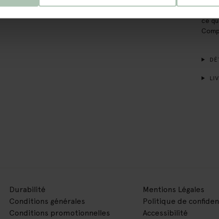
élect
ce qu
Compo
DÉT
LIV
Durabilité
Mentions Légales
Conditions générales
Politique de confiden
Conditions promotionnelles
Accessibilité