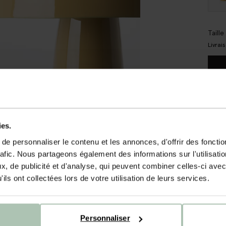
Taill
Livrai
Liv
Dél
ies.
AVI
e personnaliser le contenu et les annonces, d'offrir des fonctio
rafic. Nous partageons également des informations sur l'utilisati
DE
, de publicité et d'analyse, qui peuvent combiner celles-ci avec
Lampe
ils ont collectées lors de votre utilisation de leurs services.
lampe
convi
de 40
prote
Personnaliser
égale