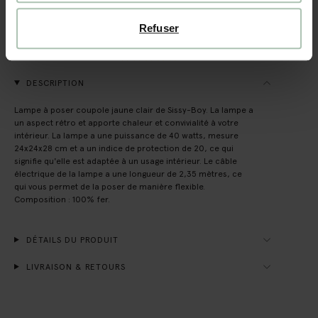
Délai de rétractation de 14 jours
Refuser
(1)
AVIS
DESCRIPTION
Lampe à poser coupole jaune clair de Sissy-Boy. La lampe a
un aspect rétro et apporte chaleur et convivialité à votre
intérieur. La lampe a une puissance de 40 watts, mesure
24x24x28 cm et a un indice de protection de 20, ce qui
signifie qu'elle est adaptée à un usage intérieur. Le câble
électrique de la lampe a une longueur de 2,35 mètres, ce
qui vous permet de la poser de manière flexible.
Composition : 100% fer.
DÉTAILS DU PRODUIT
LIVRAISON & RETOURS