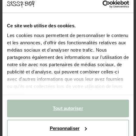
- 30%
Lampe à poser coupole - jaune clair
Ce site web utilise des cookies.
89.99
62.99
Les cookies nous permettent de personnaliser le contenu
et les annonces, d'offrir des fonctionnalités relatives aux
médias sociaux et d'analyser notre trafic. Nous
Couleurs
partageons également des informations sur l'utilisation de
notre site avec nos partenaires de médias sociaux, de
publicité et d'analyse, qui peuvent combiner celles-ci
avec d'autres informations que vous leur avez fournies
ou qu'ils ont collectées lors de votre utilisation de leurs
services.
Taille sélectionnée: Onesize
Livraison dans: 2–4 jours ouvrés
Tout autoriser
AJOUTER AU PANIER
Personnaliser
Livraison rapide