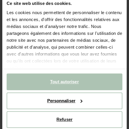
Ce site web utilise des cookies.
NOUVEAU
Les cookies nous permettent de personnaliser le contenu
Jean jambes droites - rouge foncé
et les annonces, d'offrir des fonctionnalités relatives aux
médias sociaux et d'analyser notre trafic. Nous
49.99
partageons également des informations sur l'utilisation de
notre site avec nos partenaires de médias sociaux, de
publicité et d'analyse, qui peuvent combiner celles-ci
Choisissez votre taille
avec d'autres informations que vous leur avez fournies
98-104
110-116
122-128
134-140
146-152
ou qu'ils ont collectées lors de votre utilisation de leurs
services.
Tout autoriser
AJOUTER AU PANIER
Livraison rapide
Personnaliser
Délai de rétractation de 14 jours
Refuser
DESCRIPTION