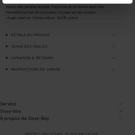
Jean Petra rouge foncé de Sissy-Boy. Le jean a une taille
haute, des jambes droites, 5 poches et se ferme avec une
fermeture éclair et un bouton. Le jean est de couleur
rouge-marron. Composition : 100% coton.
DÉTAILS DU PRODUIT
GUIDE DES TAILLES
LIVRAISON & RETOURS
INSTRUCTIONS DE LAVAGE
Service
Sissy-boy
À propos de Sissy-Boy